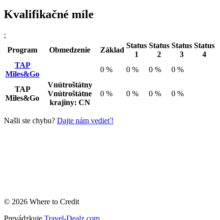
Kvalifikačné míle
;
Status
Status
Status
Status
Program
Obmedzenie
Základ
1
2
3
4
TAP
0 %
0 %
0 %
0 %
Miles&Go
Vnútroštátny
TAP
Vnútroštátne
0 %
0 %
0 %
0 %
Miles&Go
krajiny: CN
Našli ste chybu?
Dajte nám vedieť!
© 2026 Where to Credit
Prevádzkuje
Travel-Dealz.com