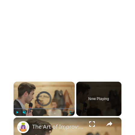
Video Player is loading.
Now Playing
Play
Unmute
Fullscreen
The Art of Improv: How Comedians Create On-the-Spot Laughter