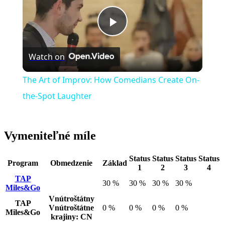
Play
Watch on
Video
The Art of Improv: How Comedians Create On-
the-Spot Laughter
Vymeniteľné míle
Status
Status
Status
Status
Program
Obmedzenie
Základ
1
2
3
4
TAP
30 %
30 %
30 %
30 %
Miles&Go
Vnútroštátny
TAP
Vnútroštátne
0 %
0 %
0 %
0 %
Miles&Go
krajiny: CN