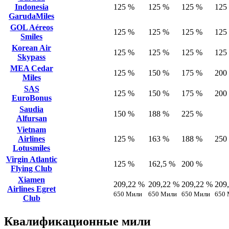
Indonesia
125 %
125 %
125 %
125
GarudaMiles
GOL Aéreos
125 %
125 %
125 %
125
Smiles
Korean Air
125 %
125 %
125 %
125
Skypass
MEA Cedar
125 %
150 %
175 %
200
Miles
SAS
125 %
150 %
175 %
200
EuroBonus
Saudia
150 %
188 %
225 %
Alfursan
Vietnam
Airlines
125 %
163 %
188 %
250
Lotusmiles
Virgin Atlantic
125 %
162,5 %
200 %
Flying Club
Xiamen
209,22 %
209,22 %
209,22 %
209
Airlines Egret
650 Мили
650 Мили
650 Мили
650 
Club
Квалификационные мили