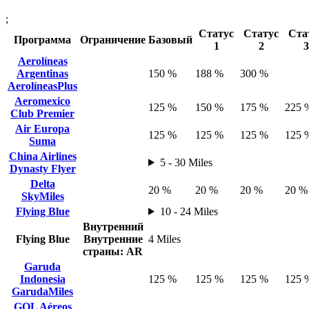
;
Статус
Статус
Ста
Программа
Ограничение
Базовый
1
2
3
Aerolíneas
Argentinas
150 %
188 %
300 %
AerolíneasPlus
Aeromexico
125 %
150 %
175 %
225 
Club Premier
Air Europa
125 %
125 %
125 %
125 
Suma
China Airlines
5 - 30 Miles
Dynasty Flyer
Delta
20 %
20 %
20 %
20 %
SkyMiles
Flying Blue
10 - 24 Miles
Внутренний
Flying Blue
Внутренние
4 Miles
страны: AR
Garuda
Indonesia
125 %
125 %
125 %
125 
GarudaMiles
GOL Aéreos