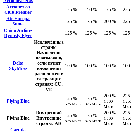
AerolíneasPlus
Aeromexico
125 %
150 %
175 %
225
Club Premier
Air Europa
125 %
175 %
200 %
225
Suma
China Airlines
125 %
125 %
125 %
125
Dynasty Flyer
Исключённые
страны
Начисление
невозможно,
Delta
если пункт
100 %
100 %
100 %
100
SkyMiles
назначения
расположен в
следующих
странах: CU,
VE
200 %
225
125 %
175 %
Flying Blue
1 000
1 25
625 Мили
875 Мили
Мили
Мил
Внутренний
200 %
225
125 %
175 %
Flying Blue
Внутренние
1 000
1 25
625 Мили
875 Мили
страны: AR
Мили
Мил
Garuda