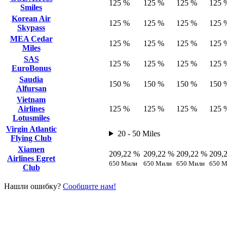
125 %
125 %
125 %
125 
Smiles
Korean Air
125 %
125 %
125 %
125 
Skypass
MEA Cedar
125 %
125 %
125 %
125 
Miles
SAS
125 %
125 %
125 %
125 
EuroBonus
Saudia
150 %
150 %
150 %
150 
Alfursan
Vietnam
Airlines
125 %
125 %
125 %
125 
Lotusmiles
Virgin Atlantic
20 - 50 Miles
Flying Club
Xiamen
209,22 %
209,22 %
209,22 %
209,
Airlines Egret
650 Мили
650 Мили
650 Мили
650 М
Club
Нашли ошибку?
Сообщите нам!