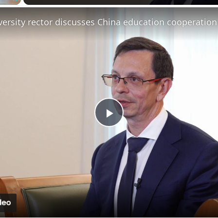
Fullscreen
Play
Video