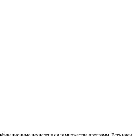
алификационные начисления для множества программ. Есть идеи