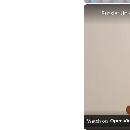
Play
Unmute
Watch on