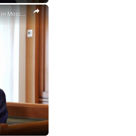
×
Russia: University rector discusses China education cooperation in Moscow.