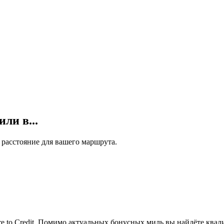
ли в...
 расстояние для вашего маршрута.
ere to Credit. Помимо актуальных бонусных миль вы найдёте кв