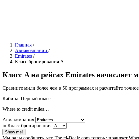
Главная
/
Авиакомпании
/
Emirates
/
Класс бронирования A
Класс A на рейсах Emirates начисляет ми
Сравните мили более чем в 50 программах и расчитайте точное
Кабина: Первый класс
Where to credit miles…
Авиакомпания
in Класс бронирования
Show me!
Мы рады сообщить, что Travel-Dealz.com теперь управляет Wh