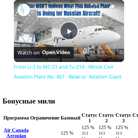
×
Play
Unmute
Fullscreen
From Li-2 to MC-21 and Tu-214 - Minsk Civil Aviation Plant No. 407 - Belarus' Aviation Giant
Play
Watch on
Video
From Li-2 to MC-21 and Tu-214 - Minsk Civil
Aviation Plant No. 407 - Belarus' Aviation Giant
Бонусные мили
Статус
Статус
Статус
Ст
Программа
Ограничение
Базовый
1
2
3
125 %
125 %
125 %
Air Canada
125 %
313
313
313
Aeroplan