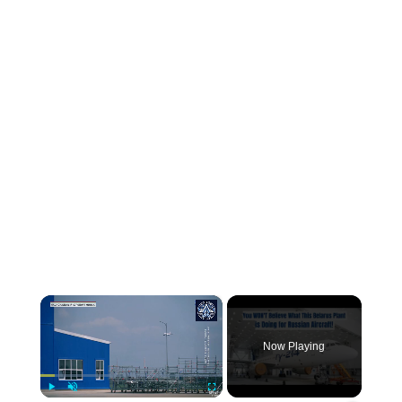
×
Now Playing