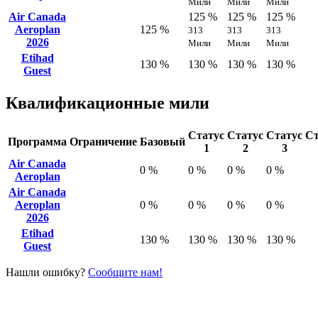
Мили
Мили
Мили
Air Canada
125 %
125 %
125 %
Aeroplan
125 %
313
313
313
2026
Мили
Мили
Мили
Etihad
130 %
130 %
130 %
130 %
Guest
Квалификационные мили
Статус
Статус
Статус
Ст
Программа
Ограничение
Базовый
1
2
3
Air Canada
0 %
0 %
0 %
0 %
Aeroplan
Air Canada
Aeroplan
0 %
0 %
0 %
0 %
2026
Etihad
130 %
130 %
130 %
130 %
Guest
Нашли ошибку?
Сообщите нам!