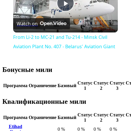
Play
Watch on
Video
From Li-2 to MC-21 and Tu-214 - Minsk Civil
Aviation Plant No. 407 - Belarus' Aviation Giant
Бонусные мили
Статус
Статус
Статус
Ст
Программа
Ограничение
Базовый
1
2
3
Квалификационные мили
Статус
Статус
Статус
Ст
Программа
Ограничение
Базовый
1
2
3
Etihad
0 %
0 %
0 %
0 %