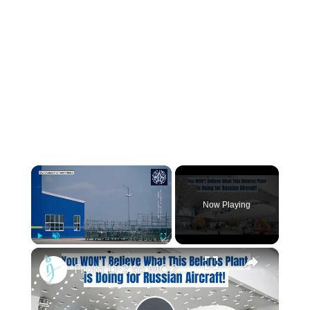
×
Now Playing
×
Play
Unmute
Fullscreen
From Li-2 to MC-21 and Tu-214 - Minsk Civil Aviation Plant No. 407 - Belarus' Aviation Giant