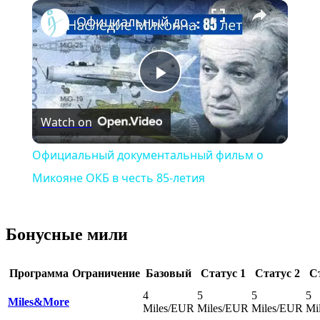
×
Play
Unmute
Fullscreen
Официальный документальный фильм о Микояне ОКБ в честь 85-летия
Play
Watch on
Video
Официальный документальный фильм о
Микояне ОКБ в честь 85-летия
Бонусные мили
Программа
Ограничение
Базовый
Статус 1
Статус 2
С
4
5
5
5
Miles&More
Miles/EUR
Miles/EUR
Miles/EUR
Mi