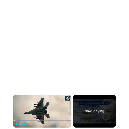
×
Now Playing