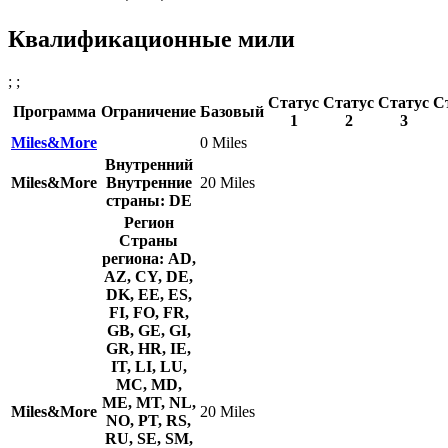
Квалификационные мили
; ;
Статус
Статус
Статус
С
Программа
Ограничение
Базовый
1
2
3
Miles&More
0 Miles
Внутренний
Miles&More
Внутренние
20 Miles
страны: DE
Регион
Страны
региона: AD,
AZ, CY, DE,
DK, EE, ES,
FI, FO, FR,
GB, GE, GI,
GR, HR, IE,
IT, LI, LU,
MC, MD,
ME, MT, NL,
Miles&More
20 Miles
NO, PT, RS,
RU, SE, SM,