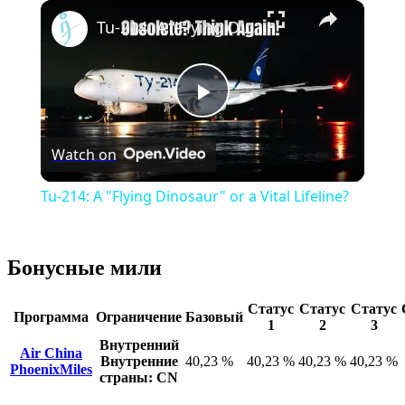
×
Play
Unmute
Fullscreen
Tu-214: A "Flying Dinosaur" or a Vital Lifeline?
Play
Watch on
Video
Tu-214: A "Flying Dinosaur" or a Vital Lifeline?
Бонусные мили
Статус
Статус
Статус
Программа
Ограничение
Базовый
1
2
3
Внутренний
Air China
Внутренние
40,23 %
40,23 %
40,23 %
40,23 %
PhoenixMiles
страны: CN