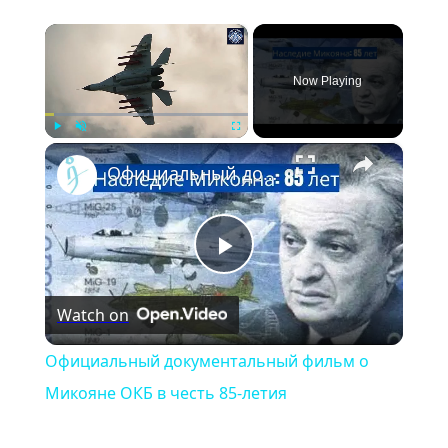
×
Now Playing
×
Play
Unmute
Fullscreen
Официальный документальный фильм о Микояне ОКБ в честь 85-летия
Play
Watch on
Video
Официальный документальный фильм о
Микояне ОКБ в честь 85-летия