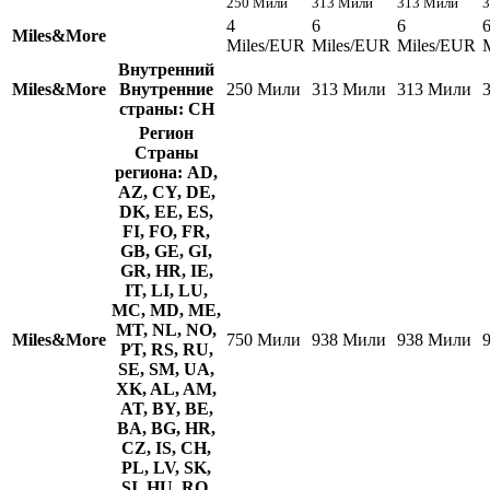
250 Мили
313 Мили
313 Мили
3
4
6
6
Miles&More
Miles/EUR
Miles/EUR
Miles/EUR
Внутренний
Miles&More
Внутренние
250 Мили
313 Мили
313 Мили
страны: CH
Регион
Страны
региона: AD,
AZ, CY, DE,
DK, EE, ES,
FI, FO, FR,
GB, GE, GI,
GR, HR, IE,
IT, LI, LU,
MC, MD, ME,
MT, NL, NO,
Miles&More
750 Мили
938 Мили
938 Мили
PT, RS, RU,
SE, SM, UA,
XK, AL, AM,
AT, BY, BE,
BA, BG, HR,
CZ, IS, CH,
PL, LV, SK,
SI, HU, RO,