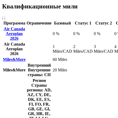
Квалификационные мили
; ;
Программа
Ограничение
Базовый
Статус 1
Статус 2
С
Air Canada
Aeroplan
0 %
0 %
0 %
0
2026
Air Canada
1
2
3
4
Aeroplan
Miles/CAD
Miles/CAD
Miles/CAD
M
2026
Miles&More
60 Miles
Внутренний
Miles&More
Внутренние
20 Miles
страны: CH
Регион
Страны
региона: AD,
AZ, CY, DE,
DK, EE, ES,
FI, FO, FR,
GB, GE, GI,
GR, HR, IE,