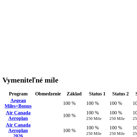
Vymeniteľné míle
Program
Obmedzenie
Základ
Status 1
Status 2
Aegean
100 %
100 %
100 %
1
Miles+Bonus
Air Canada
100 %
100 %
1
100 %
Aeroplan
250 Míle
250 Míle
25
Air Canada
100 %
100 %
1
Aeroplan
100 %
250 Míle
250 Míle
25
2026