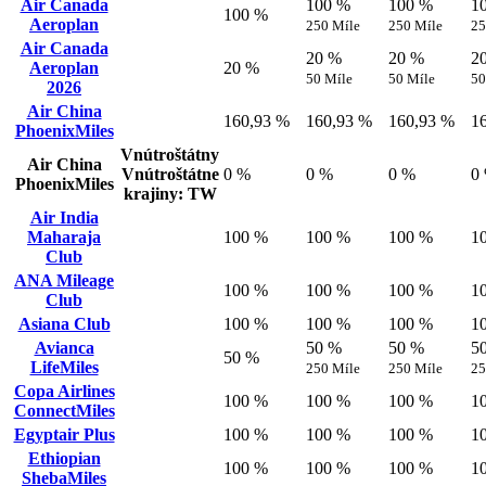
Air Canada
100 %
100 %
1
100 %
Aeroplan
250 Míle
250 Míle
25
Air Canada
20 %
20 %
2
Aeroplan
20 %
50 Míle
50 Míle
50
2026
Air China
160,93 %
160,93 %
160,93 %
1
PhoenixMiles
Vnútroštátny
Air China
Vnútroštátne
0 %
0 %
0 %
0
PhoenixMiles
krajiny: TW
Air India
Maharaja
100 %
100 %
100 %
1
Club
ANA Mileage
100 %
100 %
100 %
1
Club
Asiana Club
100 %
100 %
100 %
1
Avianca
50 %
50 %
5
50 %
LifeMiles
250 Míle
250 Míle
25
Copa Airlines
100 %
100 %
100 %
1
ConnectMiles
Egyptair Plus
100 %
100 %
100 %
1
Ethiopian
100 %
100 %
100 %
1
ShebaMiles