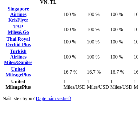
VN, TL
Singapore
Airlines
100 %
100 %
100 %
1
KrisFlyer
TAP
100 %
100 %
100 %
1
Miles&Go
Thai Royal
100 %
100 %
100 %
1
Orchid Plus
Turkish
Airlines
100 %
100 %
100 %
1
Miles&Smiles
United
16,7 %
16,7 %
16,7 %
1
MileagePlus
United
1
1
1
1
MileagePlus
Miles/USD
Miles/USD
Miles/USD
M
Našli ste chybu?
Dajte nám vedieť!