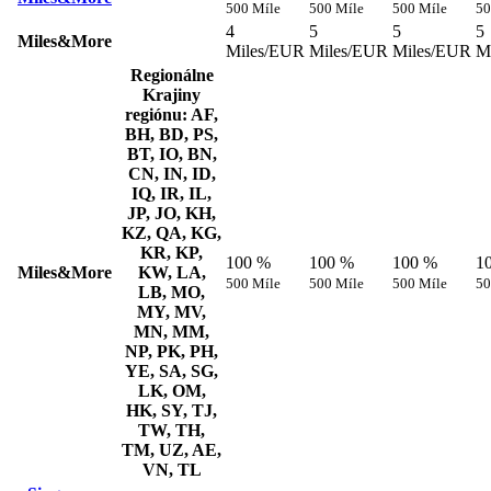
500 Míle
500 Míle
500 Míle
50
4
5
5
5
Miles&More
Miles/EUR
Miles/EUR
Miles/EUR
M
Regionálne
Krajiny
regiónu: AF,
BH, BD, PS,
BT, IO, BN,
CN, IN, ID,
IQ, IR, IL,
JP, JO, KH,
KZ, QA, KG,
KR, KP,
100 %
100 %
100 %
1
Miles&More
KW, LA,
500 Míle
500 Míle
500 Míle
50
LB, MO,
MY, MV,
MN, MM,
NP, PK, PH,
YE, SA, SG,
LK, OM,
HK, SY, TJ,
TW, TH,
TM, UZ, AE,
VN, TL