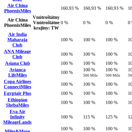
Air China
160,93 %
160,93 %
160,93 %
1
PhoenixMiles
Vnútroštátny
Air China
Vnútroštátne
0 %
0 %
0 %
0
PhoenixMiles
krajiny: TW
Air India
Maharaja
100 %
100 %
100 %
1
Club
ANA Mileage
100 %
100 %
100 %
1
Club
Asiana Club
100 %
100 %
100 %
1
Avianca
100 %
100 %
1
100 %
LifeMiles
500 Míle
500 Míle
50
Copa Airlines
100 %
100 %
100 %
1
ConnectMiles
Egyptair Plus
100 %
100 %
100 %
1
Ethiopian
100 %
100 %
100 %
1
ShebaMiles
Eva Air
Infinity
100 %
115 %
125 %
1
MileageLands
100 %
100 %
100 %
1
Miles&More