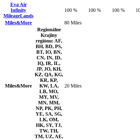
Eva Air
Infinity
100 %
100 %
100 %
1
MileageLands
Miles&More
80 Miles
Regionálne
Krajiny
regiónu: AF,
BH, BD, PS,
BT, IO, BN,
CN, IN, ID,
IQ, IR, IL,
JP, JO, KH,
KZ, QA, KG,
KR, KP,
Miles&More
KW, LA,
20 Miles
LB, MO,
MY, MV,
MN, MM,
NP, PK, PH,
YE, SA, SG,
LK, OM,
HK, SY, TJ,
TW, TH,
TM, UZ, AE,