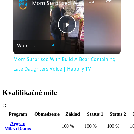
Mom Surprised With Build-A-Bear Containing Late Daughters Voice | Happily TV
Play
Watch on
Video
Mom Surprised With Build-A-Bear Containing
Late Daughters Voice | Happily TV
Kvalifikačné míle
; ;
Program
Obmedzenie
Základ
Status 1
Status 2
Aegean
100 %
100 %
100 %
1
Miles+Bonus