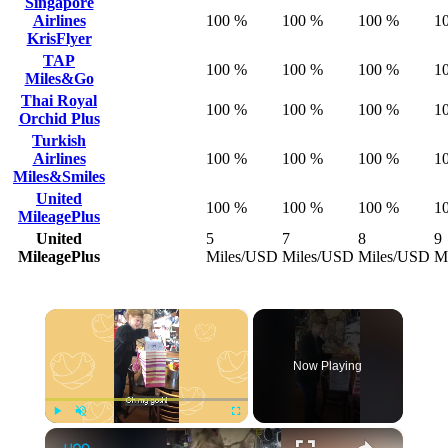
Singapore
Airlines
100 %
100 %
100 %
1
KrisFlyer
TAP
100 %
100 %
100 %
1
Miles&Go
Thai Royal
100 %
100 %
100 %
1
Orchid Plus
Turkish
Airlines
100 %
100 %
100 %
1
Miles&Smiles
United
100 %
100 %
100 %
1
MileagePlus
United
5
7
8
9
MileagePlus
Miles/USD
Miles/USD
Miles/USD
M
×
Now Playing
×
Play
Unmute
Fullscreen