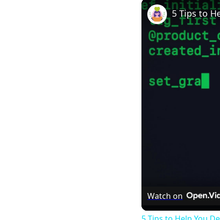
Play
Unmute
5 Tips to 
Watch on
5 Tips to Help You 