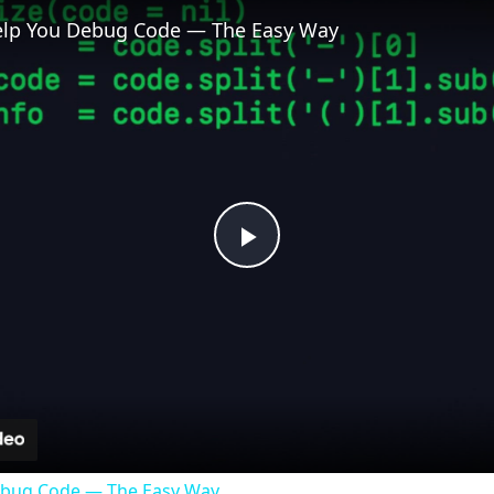
Fullscreen
Help You Debug Code — The Easy Way
Play
Video
Debug Code — The Easy Way