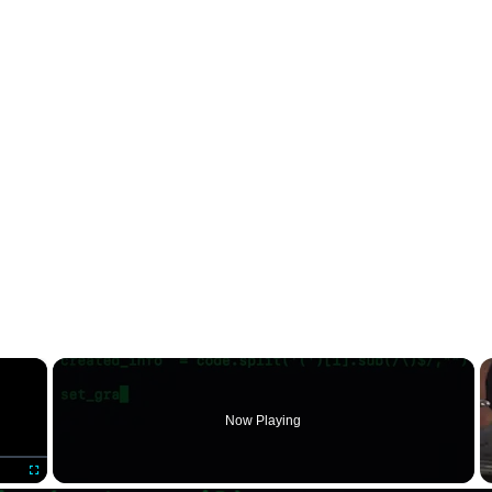
×
Now Playing