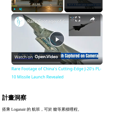
×
Play
Unmute
Fullscreen
Rare Footage of China's Cutting-Edge J-20's PL-10 Missile Launch Revealed
Play
Watch on
Video
Rare Footage of China's Cutting-Edge J-20's PL-
10 Missile Launch Revealed
計畫洞察
搭乘 Loganair 的 航班，可於 艙等累積哩程。