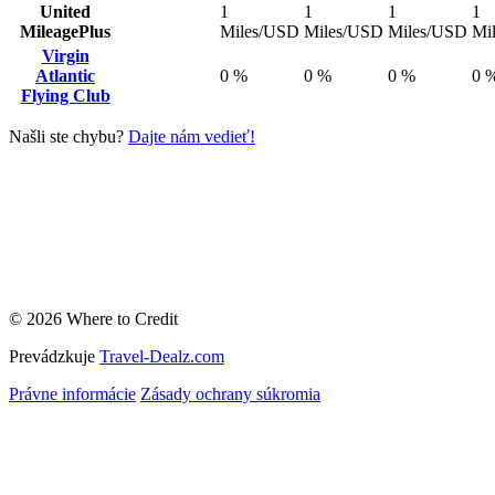
United
1
1
1
1
MileagePlus
Miles/USD
Miles/USD
Miles/USD
Mi
Virgin
Atlantic
0 %
0 %
0 %
0 
Flying Club
Našli ste chybu?
Dajte nám vedieť!
© 2026 Where to Credit
Prevádzkuje
Travel-Dealz.com
Právne informácie
Zásady ochrany súkromia