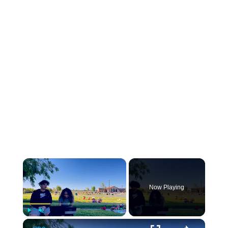
Now Playing
Play
Unmute
Fullscreen