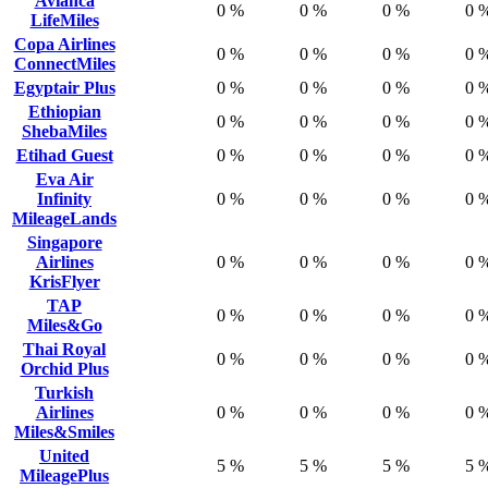
Avianca
0 %
0 %
0 %
0 
LifeMiles
Copa Airlines
0 %
0 %
0 %
0 
ConnectMiles
Egyptair Plus
0 %
0 %
0 %
0 
Ethiopian
0 %
0 %
0 %
0 
ShebaMiles
Etihad Guest
0 %
0 %
0 %
0 
Eva Air
Infinity
0 %
0 %
0 %
0 
MileageLands
Singapore
Airlines
0 %
0 %
0 %
0 
KrisFlyer
TAP
0 %
0 %
0 %
0 
Miles&Go
Thai Royal
0 %
0 %
0 %
0 
Orchid Plus
Turkish
Airlines
0 %
0 %
0 %
0 
Miles&Smiles
United
5 %
5 %
5 %
5 
MileagePlus