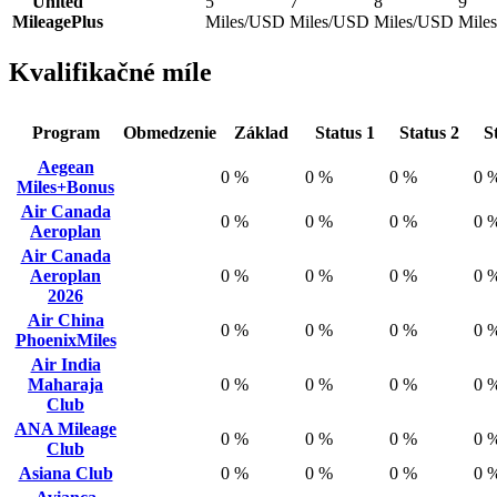
United
5
7
8
9
MileagePlus
Miles/USD
Miles/USD
Miles/USD
Mile
Kvalifikačné míle
Program
Obmedzenie
Základ
Status 1
Status 2
S
Aegean
0 %
0 %
0 %
0 
Miles+Bonus
Air Canada
0 %
0 %
0 %
0 
Aeroplan
Air Canada
Aeroplan
0 %
0 %
0 %
0 
2026
Air China
0 %
0 %
0 %
0 
PhoenixMiles
Air India
Maharaja
0 %
0 %
0 %
0 
Club
ANA Mileage
0 %
0 %
0 %
0 
Club
Asiana Club
0 %
0 %
0 %
0 