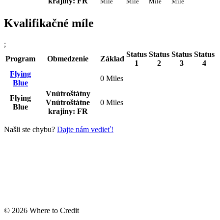
krajiny: FR
Míle
Míle
Míle
Míle
Kvalifikačné míle
;
Status
Status
Status
Status
Program
Obmedzenie
Základ
1
2
3
4
Flying
0 Miles
Blue
Vnútroštátny
Flying
Vnútroštátne
0 Miles
Blue
krajiny: FR
Našli ste chybu?
Dajte nám vedieť!
© 2026 Where to Credit