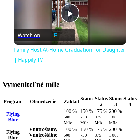
Play
Watch on
Video
Family Host At-Home Graduation For Daughter
| Happily TV
Vymeniteľné míle
Status
Status
Status
Status
Program
Obmedzenie
Základ
1
2
3
4
100 %
150 %
175 %
200 %
Flying
500
750
875
1 000
Blue
Míle
Míle
Míle
Míle
Vnútroštátny
100 %
150 %
175 %
200 %
Flying
Vnútroštátne
500
750
875
1 000
Blue