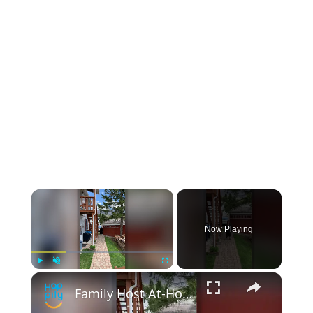
Now Playing
Play
Unmute
Fullscreen
Family Host At-Home Graduation For Daughter | Happily TV