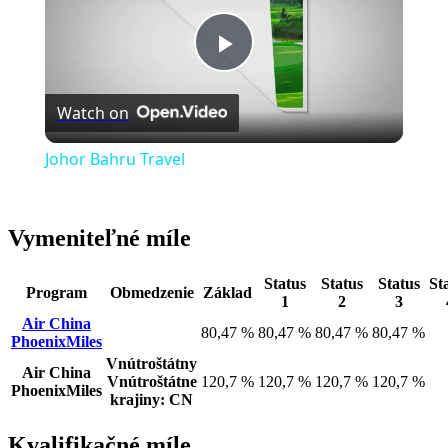
Play
Watch on
Video
Johor Bahru Travel
Vymeniteľné míle
Status
Status
Status
St
Program
Obmedzenie
Základ
1
2
3
Air China
80,47 %
80,47 %
80,47 %
80,47 %
PhoenixMiles
Vnútroštátny
Air China
Vnútroštátne
120,7 %
120,7 %
120,7 %
120,7 %
PhoenixMiles
krajiny: CN
Kvalifikačné míle