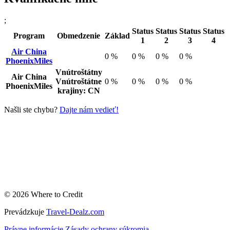
;
Status
Status
Status
Status
Program
Obmedzenie
Základ
1
2
3
4
Air China
0 %
0 %
0 %
0 %
PhoenixMiles
Vnútroštátny
Air China
Vnútroštátne
0 %
0 %
0 %
0 %
PhoenixMiles
krajiny: CN
Našli ste chybu?
Dajte nám vedieť!
© 2026 Where to Credit
Prevádzkuje
Travel-Dealz.com
Právne informácie
Zásady ochrany súkromia