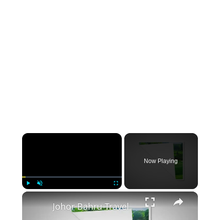
Now Playing
Play
Unmute
Fullscreen
Johor Bahru Travel