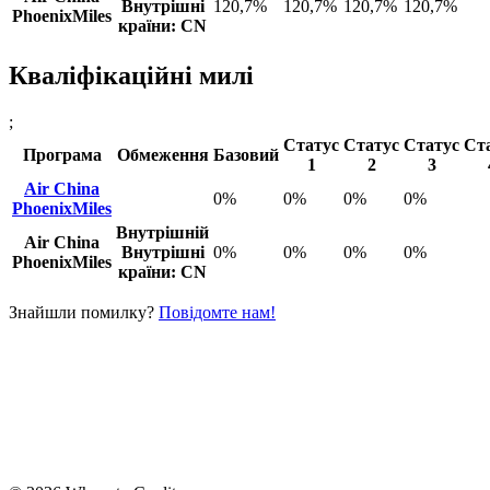
Внутрішні
120,7%
120,7%
120,7%
120,7%
PhoenixMiles
країни: CN
Кваліфікаційні милі
;
Статус
Статус
Статус
Ст
Програма
Обмеження
Базовий
1
2
3
Air China
0%
0%
0%
0%
PhoenixMiles
Внутрішній
Air China
Внутрішні
0%
0%
0%
0%
PhoenixMiles
країни: CN
Знайшли помилку?
Повідомте нам!