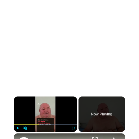
×
Now Playing
×
Play
Unmute
Fullscreen