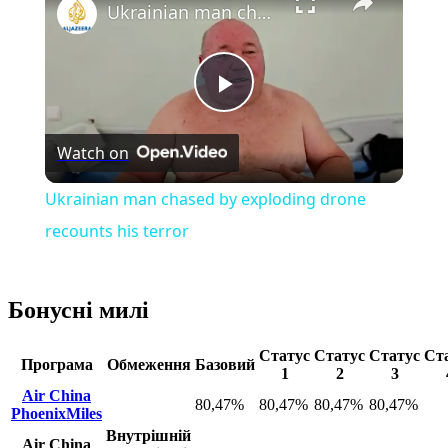
Ukrainian man chased by exploding drone recounts his terror
Play
Watch on
Video
Ukrainian man chased by exploding drone
recounts his terror
Бонусні милі
Статус
Статус
Статус
Ст
Програма
Обмеження
Базовий
1
2
3
Air China
80,47%
80,47%
80,47%
80,47%
PhoenixMiles
Внутрішній
Air China