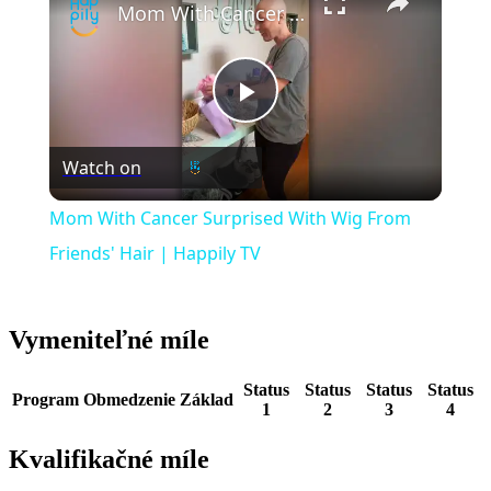
Mom With Cancer Surprised With Wig From Friends' Hair | Happily TV
Play
Watch on
Video
Mom With Cancer Surprised With Wig From
Friends' Hair | Happily TV
Vymeniteľné míle
Status
Status
Status
Status
Program
Obmedzenie
Základ
1
2
3
4
Kvalifikačné míle