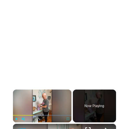
×
Now Playing
×
Play
Unmute
Fullscreen