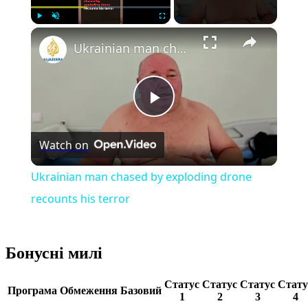
×
Play
Unmute
Fullscreen
Ukrainian man chased by exploding drone recounts his terror
Play
Watch on
Video
Ukrainian man chased by exploding drone
recounts his terror
Бонусні милі
Статус
Статус
Статус
Стату
Програма
Обмеження
Базовий
1
2
3
4