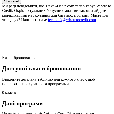
Show me!
Ми раді повідомити, що Travel-Dealz.com тепер керує Where to
Credit. Окрім актуальних бонусних миль ви також знайдете
кваліфікаційні нарахування для багатьох програм. Маєте ідеї
чи відгук? Напишіть нам:
feedback@wheretocredit.com
.
Класи бронювання
Доступні класи бронювання
Відкрийте детальну таблицю для кожного класу, щоб
порівняти нарахування за програмами.
0 класів
Дані програми
На рейсах авіакомпанії Avianca Costa Rica ви можете