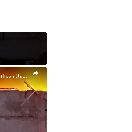
×
Ukrainian cities targeted by hundreds of drones as Russia intensifies attacks