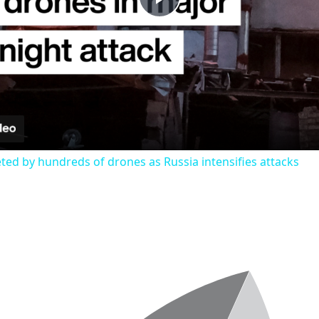
Play
Video
eted by hundreds of drones as Russia intensifies attacks