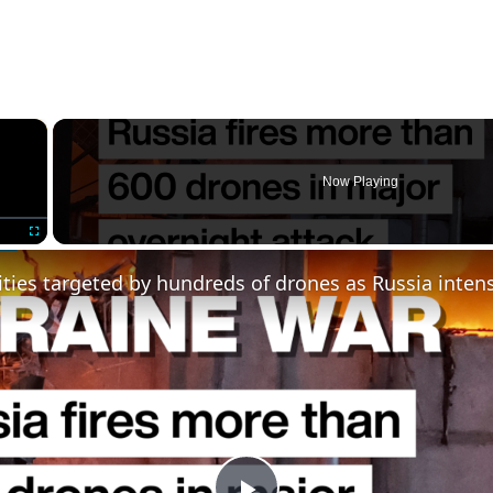
×
Now Playing
Fullscreen