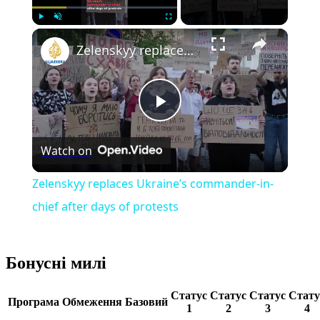
Play
Unmute
Fullscreen
Zelenskyy replaces Ukraine’s commander-in-chief after days of protests
Play
Watch on
Video
Zelenskyy replaces Ukraine’s commander-in-
chief after days of protests
Бонусні милі
Статус
Статус
Статус
Стату
Програма
Обмеження
Базовий
1
2
3
4