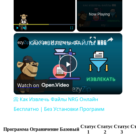
Now Playing
×
Play
Unmute
Fullscreen
📀 Как Извлечь Файлы NRG Онлайн Бесплатно | Без Установки Программ
Play
Watch on
Video
📀 Как Извлечь Файлы NRG Онлайн
Бесплатно | Без Установки Программ
Статус
Статус
Статус
Ст
Программа
Ограничение
Базовый
1
2
3