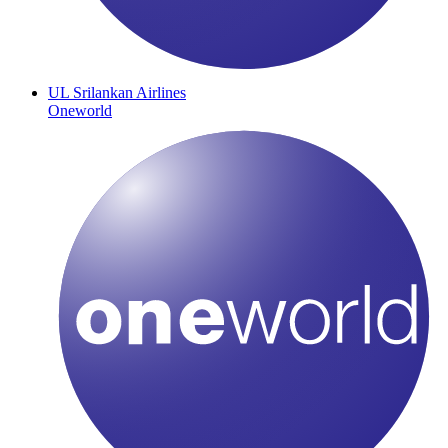
UL
Srilankan Airlines
Oneworld