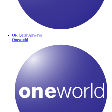
QR
Qatar Airways
Oneworld