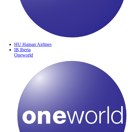
HU
Hainan Airlines
IB
Iberia
Oneworld