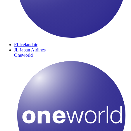
FI
Icelandair
JL
Japan Airlines
Oneworld