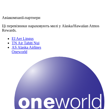
Авіакомпанії-партнери
Ці перевізники нараховують милі у Alaska/Hawaiian Atmos
Rewards.
EI
Aer Lingus
TN
Air Tahiti Nui
AS
Alaska Airlines
Oneworld