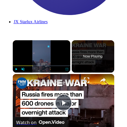
JX
Starlux Airlines
Now Playing
Play
Unmute
Fullscreen
Ukrainian cities targeted by hundreds of drones as Russia intensifies attacks
Play
Watch on