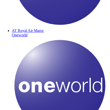
AT
Royal Air Maroc
Oneworld