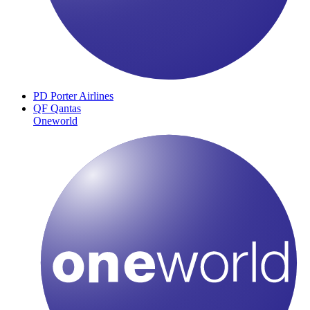
PD
Porter Airlines
QF
Qantas
Oneworld