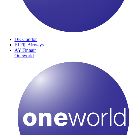
DE
Condor
FJ
Fiji Airways
AY
Finnair
Oneworld