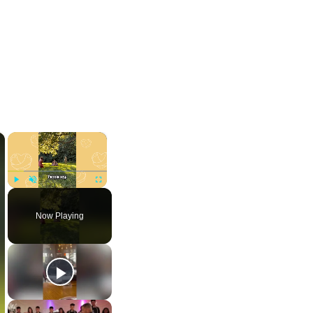
×
×
Play
Unmute
Fullscreen
Now Playing