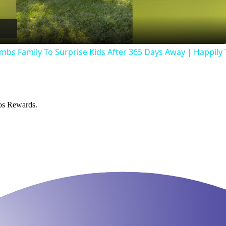
Video
bs Family To Surprise Kids After 365 Days Away | Happily
os Rewards.