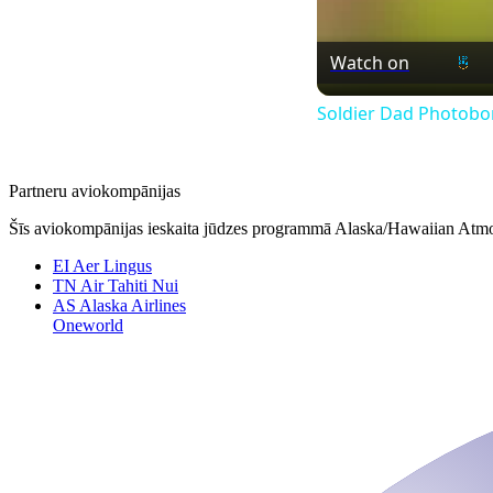
Watch on
Soldier Dad Photobom
Partneru aviokompānijas
Šīs aviokompānijas ieskaita jūdzes programmā Alaska/Hawaiian Atm
EI
Aer Lingus
TN
Air Tahiti Nui
AS
Alaska Airlines
Oneworld