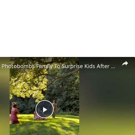
Soldier Dad Photobombs Family To Surprise Kids After 365 Days Away | Happily TV
Play