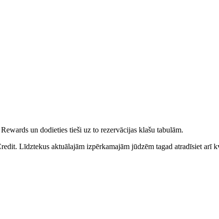
ewards un dodieties tieši uz to rezervācijas klašu tabulām.
edit. Līdztekus aktuālajām izpērkamajām jūdzēm tagad atradīsiet arī 