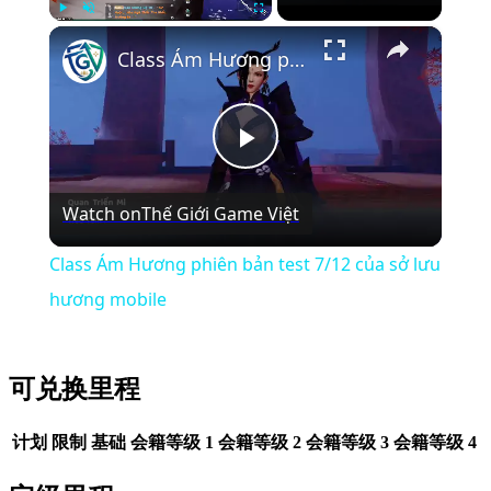
×
Play
Unmute
Fullscreen
Class Ám Hương phiên bản test 7/12 của sở lưu hương mobile
Play
Watch on
Thế Giới Game Việt
Video
Class Ám Hương phiên bản test 7/12 của sở lưu
hương mobile
可兑换里程
计划
限制
基础
会籍等级 1
会籍等级 2
会籍等级 3
会籍等级 4