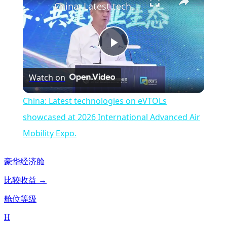
China: Latest technologies on eVTOLs showcased at 2026 International Advanced Air Mobility Expo.
Play
Watch on
Video
China: Latest technologies on eVTOLs
showcased at 2026 International Advanced Air
Mobility Expo.
豪华经济舱
比较收益 →
舱位等级
H