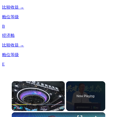
比较收益 →
舱位等级
B
经济舱
比较收益 →
舱位等级
E
×
Now Playing
×
Play
Unmute
Fullscreen