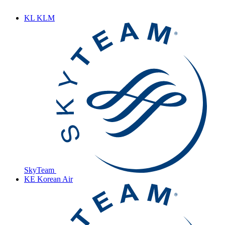
KL
KLM
SkyTeam
KE
Korean Air