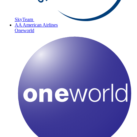
SkyTeam
AA
American Airlines
Oneworld