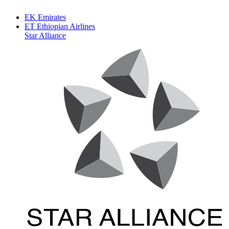
EK
Emirates
ET
Ethiopian Airlines
Star Alliance