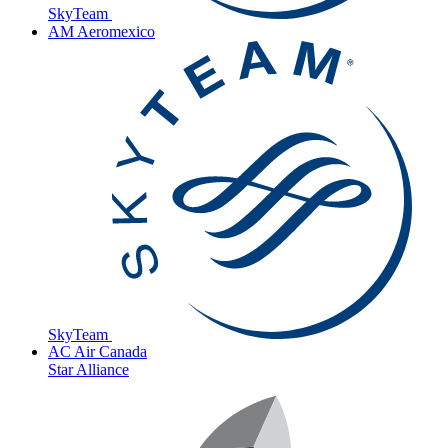
SkyTeam
AM
Aeromexico
SkyTeam
AC
Air Canada
Star Alliance