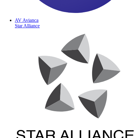
AV
Avianca
Star Alliance