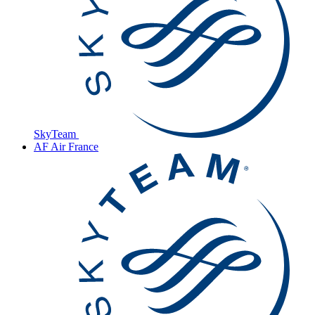
SkyTeam
AF
Air France