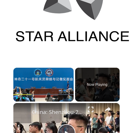
×
Now Playing
×
Play
Unmute
Fullscreen
China: Shenzhou-21 crew share insights on historic mission after returning home from space mission.