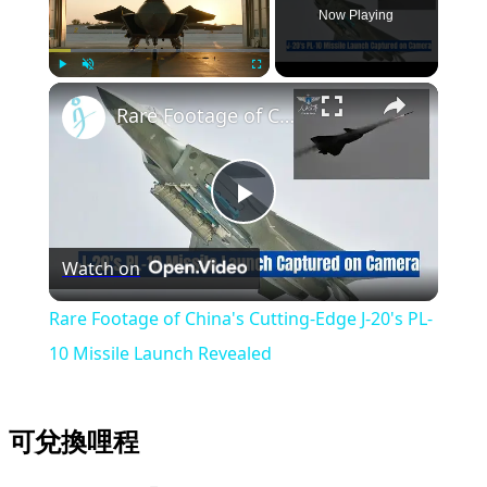
Now Playing
Play
Unmute
Fullscreen
Rare Footage of China's Cutting-Edge J-20's PL-10 Missile Launch Revealed
Play
Watch on
Video
Rare Footage of China's Cutting-Edge J-20's PL-
10 Missile Launch Revealed
可兌換哩程