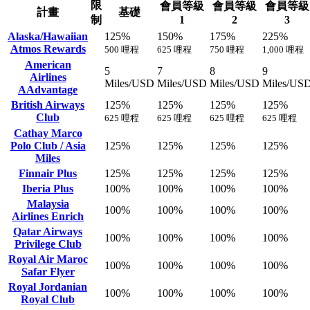
限
會員等級
會員等級
會員等級
計畫
基礎
制
1
2
3
Alaska/Hawaiian
125%
150%
175%
225%
Atmos Rewards
500 哩程
625 哩程
750 哩程
1,000 哩程
American
5
7
8
9
Airlines
Miles/USD
Miles/USD
Miles/USD
Miles/US
AAdvantage
British Airways
125%
125%
125%
125%
Club
625 哩程
625 哩程
625 哩程
625 哩程
Cathay Marco
Polo Club / Asia
125%
125%
125%
125%
Miles
Finnair Plus
125%
125%
125%
125%
Iberia Plus
100%
100%
100%
100%
Malaysia
100%
100%
100%
100%
Airlines Enrich
Qatar Airways
100%
100%
100%
100%
Privilege Club
Royal Air Maroc
100%
100%
100%
100%
Safar Flyer
Royal Jordanian
100%
100%
100%
100%
Royal Club