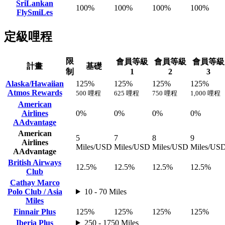
SriLankan
100%
100%
100%
100%
FlySmiLes
定級哩程
限
會員等級
會員等級
會員等級
計畫
基礎
制
1
2
3
Alaska/Hawaiian
125%
125%
125%
125%
Atmos Rewards
500 哩程
625 哩程
750 哩程
1,000 哩程
American
Airlines
0%
0%
0%
0%
AAdvantage
American
5
7
8
9
Airlines
Miles/USD
Miles/USD
Miles/USD
Miles/US
AAdvantage
British Airways
12.5%
12.5%
12.5%
12.5%
Club
Cathay Marco
Polo Club / Asia
10 - 70 Miles
Miles
Finnair Plus
125%
125%
125%
125%
Iberia Plus
250 - 1750 Miles