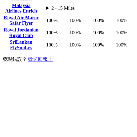
Malaysia
2 - 15 Miles
Airlines Enrich
Royal Air Maroc
100%
100%
100%
100%
Safar Flyer
Royal Jordanian
100%
100%
100%
100%
Royal Club
SriLankan
100%
100%
100%
100%
FlySmiLes
發現錯誤？
歡迎回報！