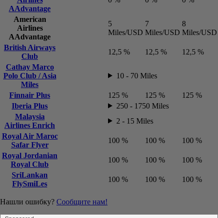
Airlines
0 %
0 %
0 %
AAdvantage
American
5
7
8
Airlines
Miles/USD
Miles/USD
Miles/US
AAdvantage
British Airways
12,5 %
12,5 %
12,5 %
Club
Cathay Marco
Polo Club / Asia
10 - 70 Miles
Miles
Finnair Plus
125 %
125 %
125 %
Iberia Plus
250 - 1750 Miles
Malaysia
2 - 15 Miles
Airlines Enrich
Royal Air Maroc
100 %
100 %
100 %
Safar Flyer
Royal Jordanian
100 %
100 %
100 %
Royal Club
SriLankan
100 %
100 %
100 %
FlySmiLes
Нашли ошибку?
Сообщите нам!