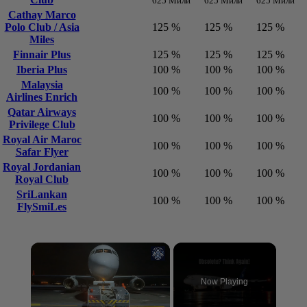
Club
625 Мили
625 Мили
625 Мили
Cathay Marco
Polo Club / Asia
125 %
125 %
125 %
Miles
Finnair Plus
125 %
125 %
125 %
Iberia Plus
100 %
100 %
100 %
Malaysia
100 %
100 %
100 %
Airlines Enrich
Qatar Airways
100 %
100 %
100 %
Privilege Club
Royal Air Maroc
100 %
100 %
100 %
Safar Flyer
Royal Jordanian
100 %
100 %
100 %
Royal Club
SriLankan
100 %
100 %
100 %
FlySmiLes
Now Playing