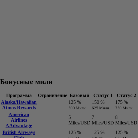
Бонусные мили
Программа
Ограничение
Базовый
Статус 1
Статус 
Alaska/Hawaiian
125 %
150 %
175 %
Atmos Rewards
500 Мили
625 Мили
750 Мили
American
5
7
8
Airlines
Miles/USD
Miles/USD
Miles/US
AAdvantage
British Airways
125 %
125 %
125 %