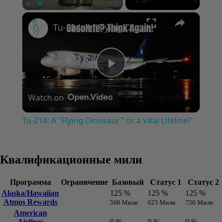
Play
Unmute
Fullscreen
Tu-214: A "Flying Dinosaur" or a Vital Lifeline?
Play
Watch on
Video
Tu-214: A "Flying Dinosaur" or a Vital Lifeline?
Квалификационные мили
Программа
Ограничение
Базовый
Статус 1
Статус 
Alaska/Hawaiian
125 %
125 %
125 %
Atmos Rewards
500 Мили
625 Мили
750 Мили
American