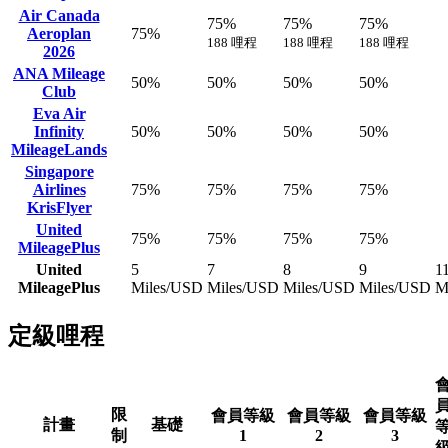
Air Canada
75%
75%
75%
Aeroplan
75%
188 哩程
188 哩程
188 哩程
2026
ANA Mileage
50%
50%
50%
50%
Club
Eva Air
Infinity
50%
50%
50%
50%
MileageLands
Singapore
Airlines
75%
75%
75%
75%
KrisFlyer
United
75%
75%
75%
75%
MileagePlus
United
5
7
8
9
1
MileagePlus
Miles/USD
Miles/USD
Miles/USD
Miles/USD
M
定級哩程
限
會員等級
會員等級
會員等級
計畫
基礎
制
1
2
3