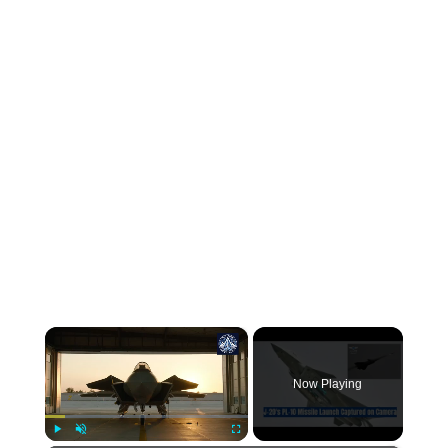
×
Now Playing