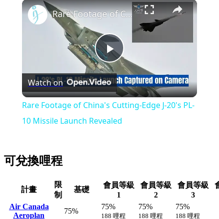
×
Play
Unmute
Fullscreen
Rare Footage of China's Cutting-Edge J-20's PL-10 Missile Launch Revealed
Play
Watch on
Video
Rare Footage of China's Cutting-Edge J-20's PL-
10 Missile Launch Revealed
可兌換哩程
限
會員等級
會員等級
會員等級
計畫
基礎
制
1
2
3
Air Canada
75%
75%
75%
75%
Aeroplan
188 哩程
188 哩程
188 哩程