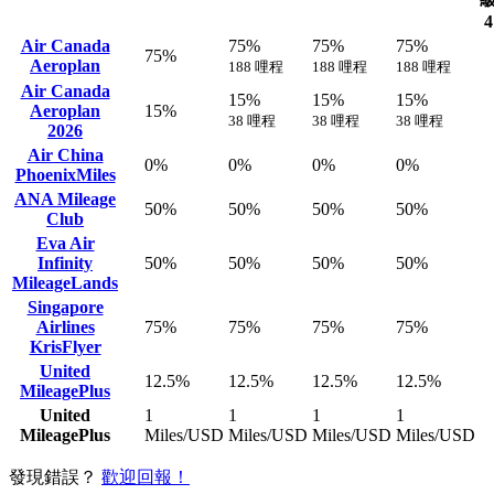
4
Air Canada
75%
75%
75%
75%
Aeroplan
188 哩程
188 哩程
188 哩程
Air Canada
15%
15%
15%
Aeroplan
15%
38 哩程
38 哩程
38 哩程
2026
Air China
0%
0%
0%
0%
PhoenixMiles
ANA Mileage
50%
50%
50%
50%
Club
Eva Air
Infinity
50%
50%
50%
50%
MileageLands
Singapore
Airlines
75%
75%
75%
75%
KrisFlyer
United
12.5%
12.5%
12.5%
12.5%
MileagePlus
United
1
1
1
1
MileagePlus
Miles/USD
Miles/USD
Miles/USD
Miles/USD
發現錯誤？
歡迎回報！