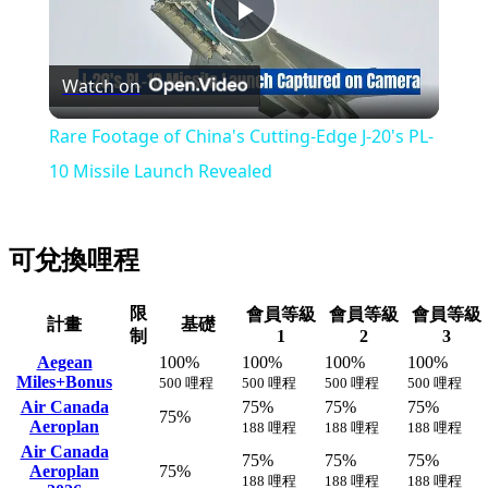
Play
Watch on
Video
Rare Footage of China's Cutting-Edge J-20's PL-
10 Missile Launch Revealed
可兌換哩程
限
會員等級
會員等級
會員等級
計畫
基礎
制
1
2
3
Aegean
100%
100%
100%
100%
Miles+Bonus
500 哩程
500 哩程
500 哩程
500 哩程
Air Canada
75%
75%
75%
75%
Aeroplan
188 哩程
188 哩程
188 哩程
Air Canada
75%
75%
75%
Aeroplan
75%
188 哩程
188 哩程
188 哩程