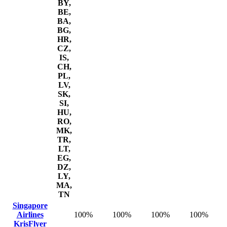
BY,
BE,
BA,
BG,
HR,
CZ,
IS,
CH,
PL,
LV,
SK,
SI,
HU,
RO,
MK,
TR,
LT,
EG,
DZ,
LY,
MA,
TN
Singapore
Airlines
100%
100%
100%
100%
KrisFlyer