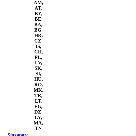
AM,
AT,
BY,
BE,
BA,
BG,
HR,
CZ,
IS,
CH,
PL,
LV,
SK,
SI,
HU,
RO,
MK,
TR,
LT,
EG,
DZ,
LY,
MA,
TN
Singapore