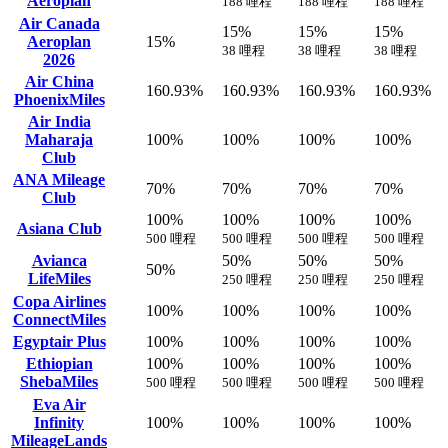
Aeroplan
188 哩程
188 哩程
188 哩程
Air Canada
15%
15%
15%
Aeroplan
15%
38 哩程
38 哩程
38 哩程
2026
Air China
160.93%
160.93%
160.93%
160.93%
PhoenixMiles
Air India
Maharaja
100%
100%
100%
100%
Club
ANA Mileage
70%
70%
70%
70%
Club
100%
100%
100%
100%
Asiana Club
500 哩程
500 哩程
500 哩程
500 哩程
Avianca
50%
50%
50%
50%
LifeMiles
250 哩程
250 哩程
250 哩程
Copa Airlines
100%
100%
100%
100%
ConnectMiles
Egyptair Plus
100%
100%
100%
100%
Ethiopian
100%
100%
100%
100%
ShebaMiles
500 哩程
500 哩程
500 哩程
500 哩程
Eva Air
Infinity
100%
100%
100%
100%
MileageLands