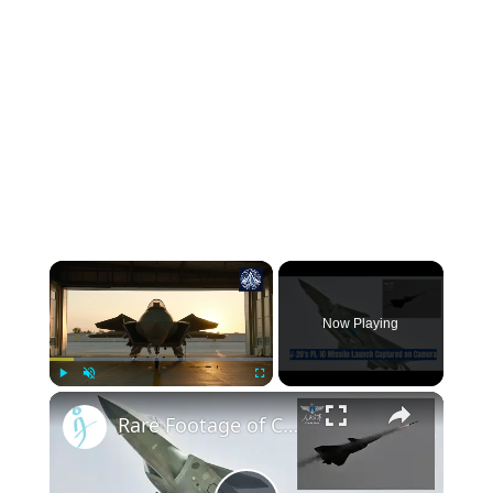
Now Playing
Play
Unmute
Fullscreen
Rare Footage of China's Cutting-Edge J-20's PL-10 Missile Launch Revealed