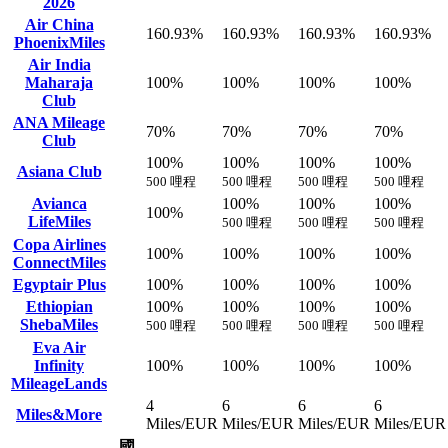
2026
Air China
160.93%
160.93%
160.93%
160.93%
PhoenixMiles
Air India
Maharaja
100%
100%
100%
100%
Club
ANA Mileage
70%
70%
70%
70%
Club
100%
100%
100%
100%
Asiana Club
500 哩程
500 哩程
500 哩程
500 哩程
Avianca
100%
100%
100%
100%
LifeMiles
500 哩程
500 哩程
500 哩程
Copa Airlines
100%
100%
100%
100%
ConnectMiles
Egyptair Plus
100%
100%
100%
100%
Ethiopian
100%
100%
100%
100%
ShebaMiles
500 哩程
500 哩程
500 哩程
500 哩程
Eva Air
Infinity
100%
100%
100%
100%
MileageLands
4
6
6
6
Miles&More
Miles/EUR
Miles/EUR
Miles/EUR
Miles/EUR
國