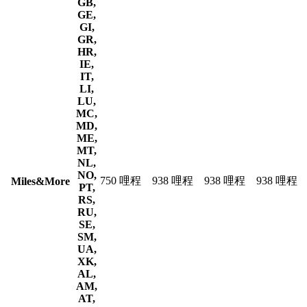
GB,
GE,
GI,
GR,
HR,
IE,
IT,
LI,
LU,
MC,
MD,
ME,
MT,
NL,
NO,
750 哩程
938 哩程
938 哩程
938 哩程
Miles&More
PT,
RS,
RU,
SE,
SM,
UA,
XK,
AL,
AM,
AT,