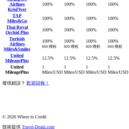
Airlines
100%
100%
100%
100%
KrisFlyer
TAP
100%
100%
100%
100%
Miles&Go
Thai Royal
100%
100%
100%
100%
Orchid Plus
Turkish
100%
100%
100%
100%
Airlines
800 哩程
800 哩程
800 哩程
800 哩程
Miles&Smiles
United
12.5%
12.5%
12.5%
12.5%
MileagePlus
United
1
1
1
1
MileagePlus
Miles/USD
Miles/USD
Miles/USD
Miles/USD
發現錯誤？
歡迎回報！
© 2026 Where to Credit
技術提供
Travel-Dealz.com