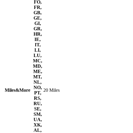
FO,
FR,
GB,
GE,
GI,
GR,
HR,
IE,
IT,
LI,
LU,
MC,
MD,
ME,
MT,
NL,
NO,
Miles&More
20 Miles
PT,
RS,
RU,
SE,
SM,
UA,
XK,
AL,