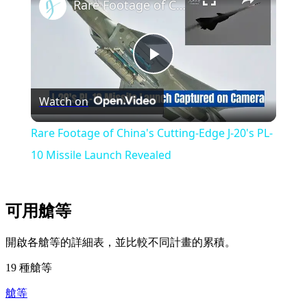
Rare Footage of China's Cutting-Edge J-20's PL-10 Missile Launch Revealed
Play
Watch on
Video
Rare Footage of China's Cutting-Edge J-20's PL-
10 Missile Launch Revealed
可用艙等
開啟各艙等的詳細表，並比較不同計畫的累積。
19 種艙等
艙等