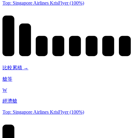
Top: Singapore Airlines KrisFlyer (100%)
比較累積 →
艙等
W
經濟艙
Top: Singapore Airlines KrisFlyer (100%)