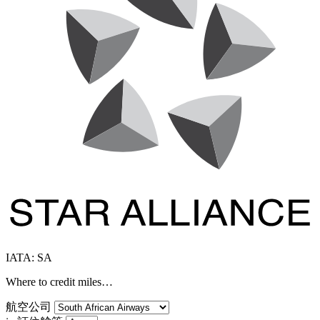
IATA: SA
Where to credit miles…
航空公司