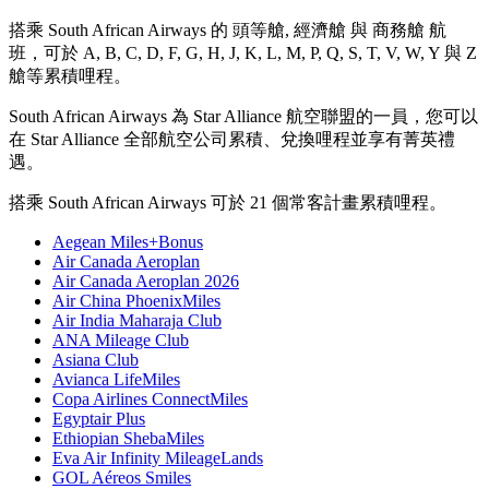
搭乘 South African Airways 的 頭等艙, 經濟艙 與 商務艙 航
班，可於 A, B, C, D, F, G, H, J, K, L, M, P, Q, S, T, V, W, Y 與 Z
艙等累積哩程。
South African Airways 為 Star Alliance 航空聯盟的一員，您可以
在 Star Alliance 全部航空公司累積、兌換哩程並享有菁英禮
遇。
搭乘 South African Airways 可於 21 個常客計畫累積哩程。
Aegean Miles+Bonus
Air Canada Aeroplan
Air Canada Aeroplan 2026
Air China PhoenixMiles
Air India Maharaja Club
ANA Mileage Club
Asiana Club
Avianca LifeMiles
Copa Airlines ConnectMiles
Egyptair Plus
Ethiopian ShebaMiles
Eva Air Infinity MileageLands
GOL Aéreos Smiles