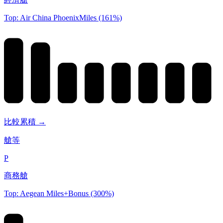
Top: Air China PhoenixMiles (161%)
比較累積 →
艙等
P
商務艙
Top: Aegean Miles+Bonus (300%)