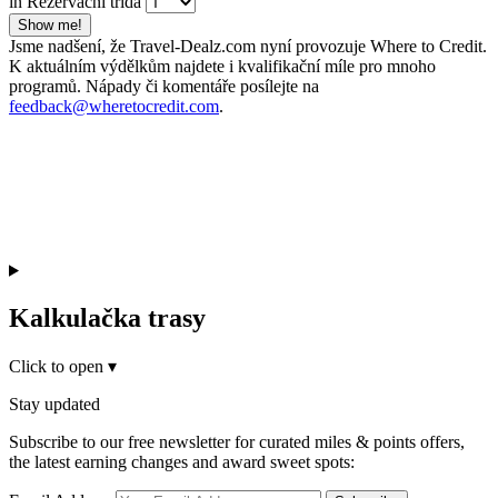
in Rezervační třída
Show me!
Jsme nadšení, že Travel-Dealz.com nyní provozuje Where to Credit.
K aktuálním výdělkům najdete i kvalifikační míle pro mnoho
programů. Nápady či komentáře posílejte na
feedback@wheretocredit.com
.
Kalkulačka trasy
Click to open
▾
Stay updated
Subscribe to our free newsletter for curated miles & points offers,
the latest earning changes and award sweet spots: