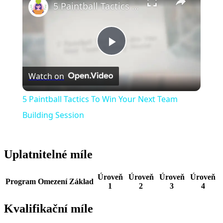
5 Paintball Tactics To Win Your Next Team Building Session
Play
Watch on
Video
5 Paintball Tactics To Win Your Next Team
Building Session
Uplatnitelné míle
Úroveň
Úroveň
Úroveň
Úroveň
Program
Omezení
Základ
1
2
3
4
Kvalifikační míle