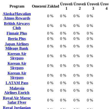
Úroveň
Úroveň
Úroveň
Úrov
Program
Omezení
Základ
1
2
3
4
Alaska/Hawaiian
0 %
0 %
0 %
0 %
Atmos Rewards
British Airways
0 %
0 %
0 %
0 %
Club
Finnair Plus
0 %
0 %
0 %
0 %
Iberia Plus
0 %
0 %
0 %
0 %
Japan Airlines
0 %
0 %
0 %
0 %
Mileage Bank
Korean Air
0 %
0 %
0 %
0 %
Skypass
Korean Air
0 %
0 %
0 %
0 %
Skypass
Korean Air
0 %
0 %
0 %
0 %
Skypass
LATAM Pass
0 %
0 %
0 %
0 %
Malaysia
0 %
0 %
0 %
0 %
Airlines Enrich
Royal Air Maroc
0 %
0 %
0 %
0 %
Safar Flyer
Royal Jordanian