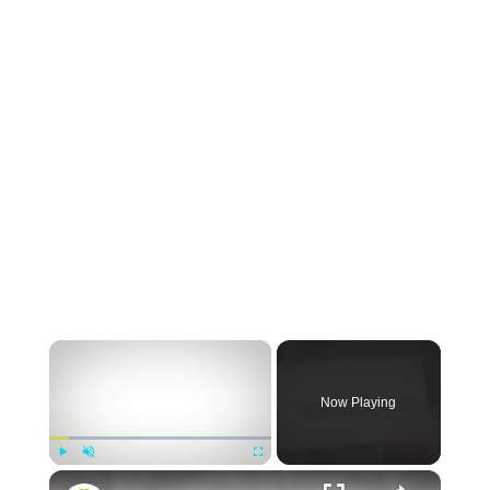
×
Now Playing
×
Play
Unmute
Fullscreen