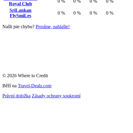
0 %
0 %
0 %
0 %
Royal Club
SriLankan
0 %
0 %
0 %
0 %
FlySmiLes
Našli jste chybu?
Prosíme, nahlašte!
© 2026 Where to Credit
Běží na
Travel-Dealz.com
Právní doložka
Zásady ochrany soukromí