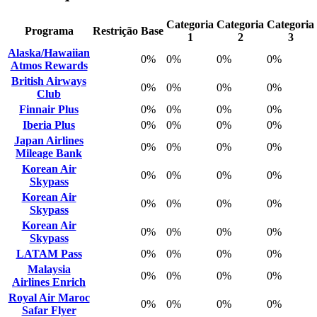
Categoria
Categoria
Categoria
Programa
Restrição
Base
1
2
3
Alaska/Hawaiian
0%
0%
0%
0%
Atmos Rewards
British Airways
0%
0%
0%
0%
Club
Finnair Plus
0%
0%
0%
0%
Iberia Plus
0%
0%
0%
0%
Japan Airlines
0%
0%
0%
0%
Mileage Bank
Korean Air
0%
0%
0%
0%
Skypass
Korean Air
0%
0%
0%
0%
Skypass
Korean Air
0%
0%
0%
0%
Skypass
LATAM Pass
0%
0%
0%
0%
Malaysia
0%
0%
0%
0%
Airlines Enrich
Royal Air Maroc
0%
0%
0%
0%
Safar Flyer