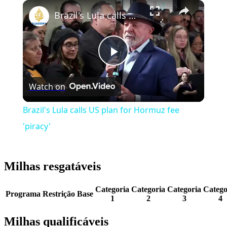
Play
Unmute
Fullscreen
Brazil's Lula calls US plan for Hormuz fee 'piracy'
Play
Watch on
Video
Brazil's Lula calls US plan for Hormuz fee
'piracy'
Milhas resgatáveis
Categoria
Categoria
Categoria
Catego
Programa
Restrição
Base
1
2
3
4
Milhas qualificáveis