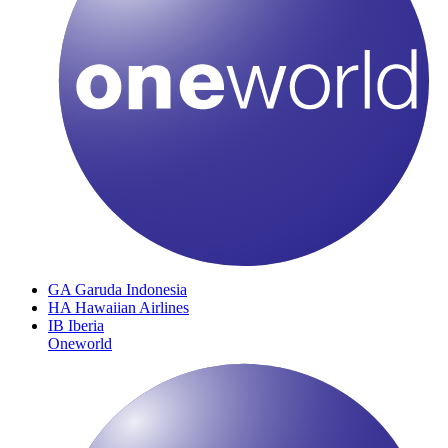
GA
Garuda Indonesia
HA
Hawaiian Airlines
IB
Iberia
Oneworld