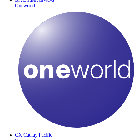
Oneworld
CX
Cathay Pacific