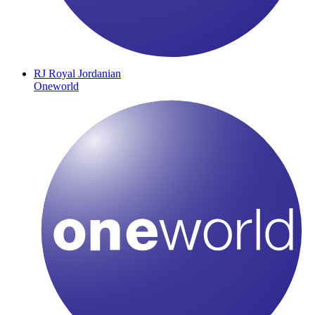
RJ
Royal Jordanian
Oneworld