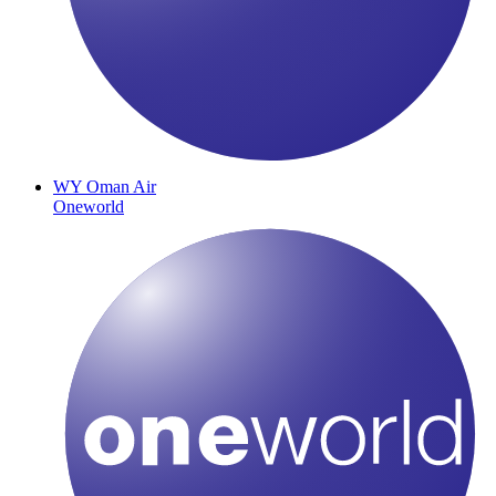
WY
Oman Air
Oneworld