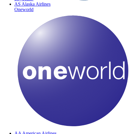
AS
Alaska Airlines
Oneworld
AA
American Airlines