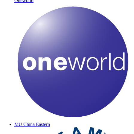
Oneworld
MU
China Eastern