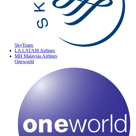
SkyTeam
LA
LATAM Airlines
MH
Malaysia Airlines
Oneworld