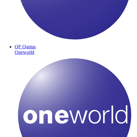
QF
Qantas
Oneworld