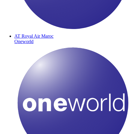
AT
Royal Air Maroc
Oneworld