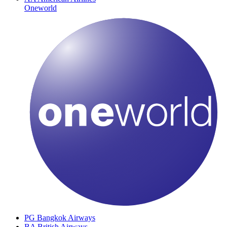
Oneworld
PG
Bangkok Airways
BA
British Airways