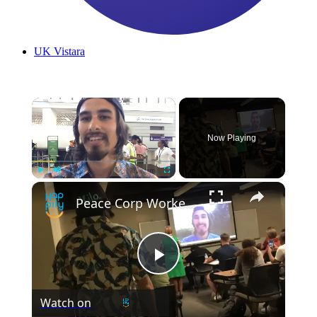
UK
Vistara
Now Playing
Play
Unmute
Fullscreen
Peace Corp Worker Surprises Sister In Classroom After 3 Years Away | Happily TV
Play
Watch on
Video