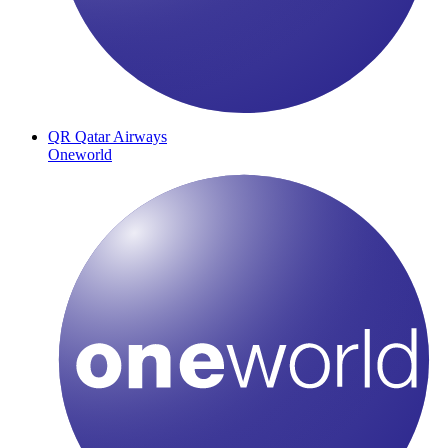
QR
Qatar Airways
Oneworld