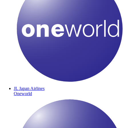
JL
Japan Airlines
Oneworld