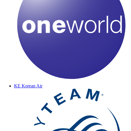
KE
Korean Air