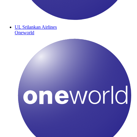
UL
Srilankan Airlines
Oneworld