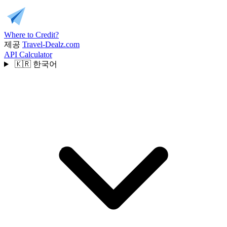
Where to Credit?
제공
Travel-Dealz.com
API
Calculator
🇰🇷
한국어