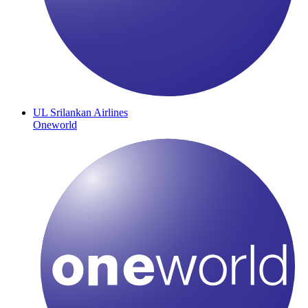
UL
Srilankan Airlines
Oneworld