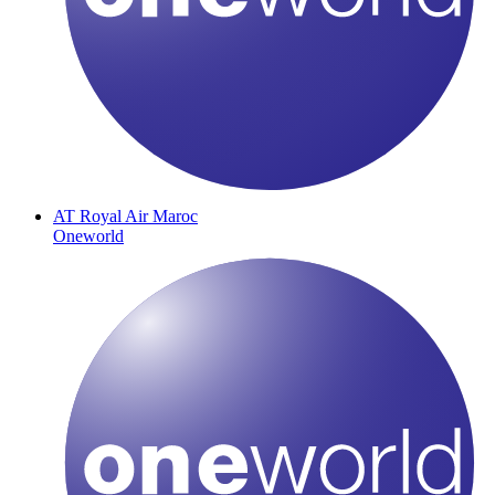
AT
Royal Air Maroc
Oneworld