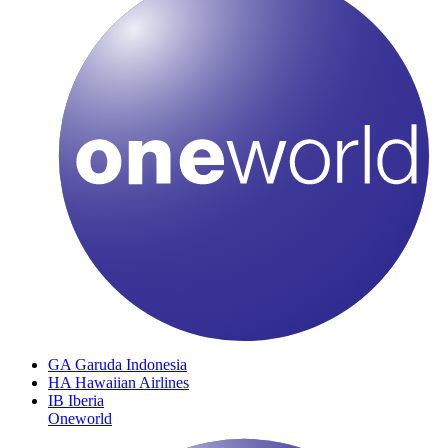
GA
Garuda Indonesia
HA
Hawaiian Airlines
IB
Iberia
Oneworld