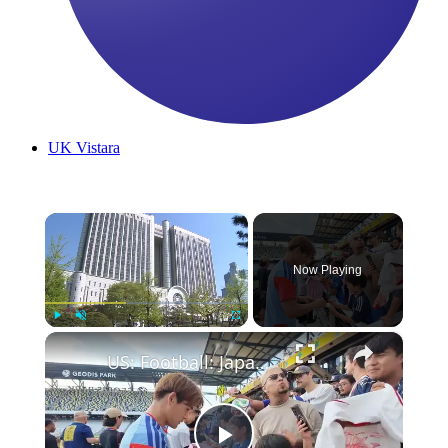
UK
Vistara
×
Now Playing
×
Play
Unmute
Fullscreen
US: Football: Japan team trains for World Cup.