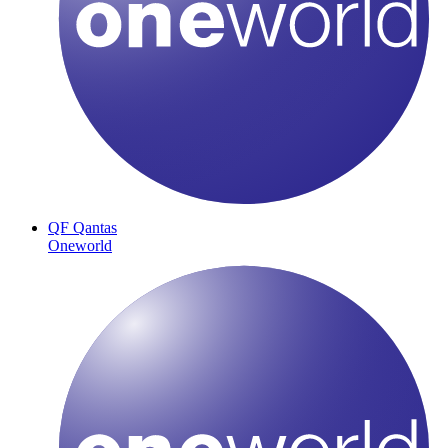
QF
Qantas
Oneworld