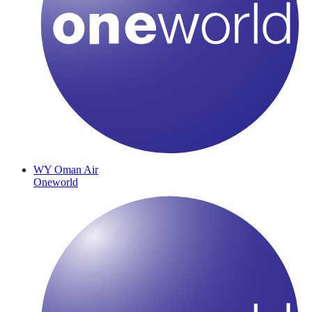
WY
Oman Air
Oneworld