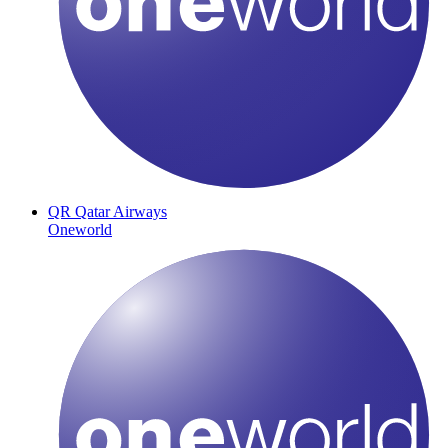
QR
Qatar Airways
Oneworld