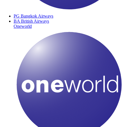
PG
Bangkok Airways
BA
British Airways
Oneworld