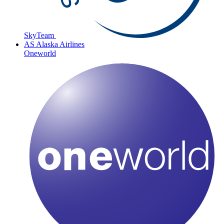
SkyTeam
AS
Alaska Airlines
Oneworld