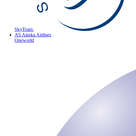
SkyTeam
AS
Alaska Airlines
Oneworld