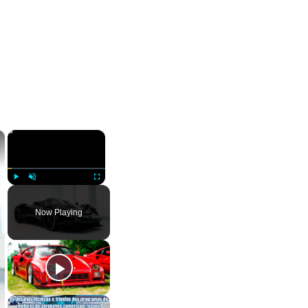
×
×
Play
Unmute
Fullscreen
Now Playing