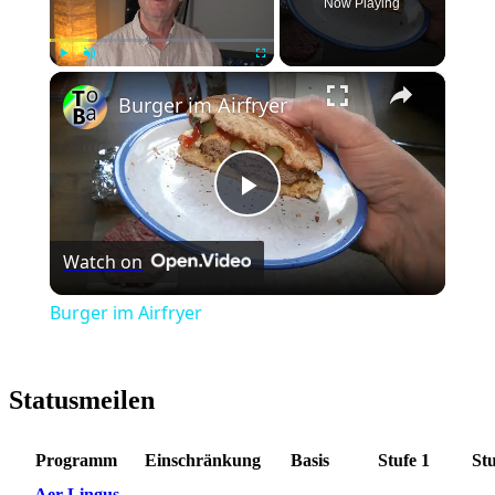
Now Playing
×
Play
Unmute
Fullscreen
Burger im Airfryer
Play
Watch on
Video
Burger im Airfryer
Statusmeilen
Programm
Einschränkung
Basis
Stufe 1
Stu
Aer Lingus