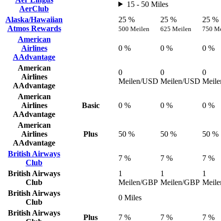
15 - 50 Miles
AerClub
Alaska/Hawaiian
25 %
25 %
25 %
Atmos Rewards
500 Meilen
625 Meilen
750 Me
American
Airlines
0 %
0 %
0 %
AAdvantage
American
0
0
0
Airlines
Meilen/USD
Meilen/USD
Meil
AAdvantage
American
Airlines
Basic
0 %
0 %
0 %
AAdvantage
American
Airlines
Plus
50 %
50 %
50 %
AAdvantage
British Airways
7 %
7 %
7 %
Club
British Airways
1
1
1
Club
Meilen/GBP
Meilen/GBP
Meil
British Airways
0 Miles
Club
British Airways
Plus
7 %
7 %
7 %