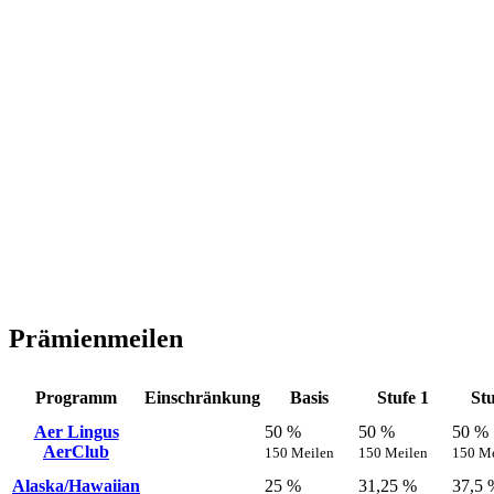
Prämienmeilen
Programm
Einschränkung
Basis
Stufe 1
Stu
Aer Lingus
50 %
50 %
50 %
AerClub
150 Meilen
150 Meilen
150 Me
Alaska/Hawaiian
25 %
31,25 %
37,5 