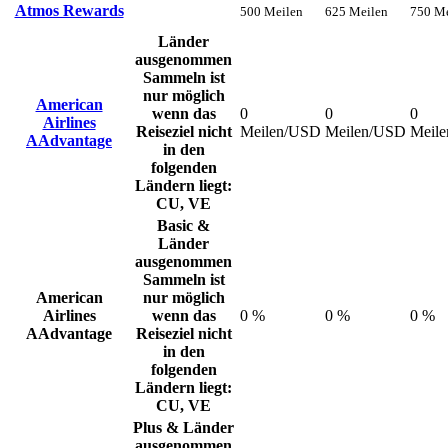
Atmos Rewards
500 Meilen
625 Meilen
750 Me
Länder
ausgenommen
Sammeln ist
nur möglich
American
wenn das
0
0
0
Airlines
Reiseziel nicht
Meilen/USD
Meilen/USD
Meil
AAdvantage
in den
folgenden
Ländern liegt:
CU, VE
Basic &
Länder
ausgenommen
Sammeln ist
American
nur möglich
Airlines
wenn das
0 %
0 %
0 %
AAdvantage
Reiseziel nicht
in den
folgenden
Ländern liegt:
CU, VE
Plus & Länder
ausgenommen