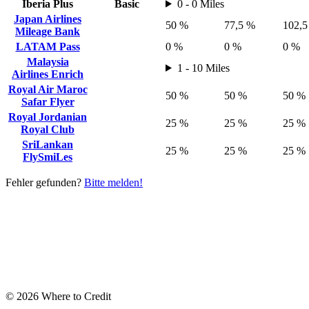
Iberia Plus
Basic
0 - 0 Miles
Japan Airlines
50 %
77,5 %
102,5
Mileage Bank
LATAM Pass
0 %
0 %
0 %
Malaysia
1 - 10 Miles
Airlines Enrich
Royal Air Maroc
50 %
50 %
50 %
Safar Flyer
Royal Jordanian
25 %
25 %
25 %
Royal Club
SriLankan
25 %
25 %
25 %
FlySmiLes
Fehler gefunden?
Bitte melden!
© 2026 Where to Credit