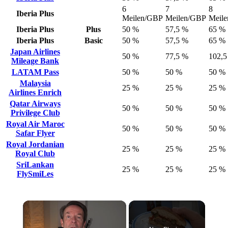
6
7
8
Iberia Plus
Meilen/GBP
Meilen/GBP
Meil
Iberia Plus
Plus
50 %
57,5 %
65 %
Iberia Plus
Basic
50 %
57,5 %
65 %
Japan Airlines
50 %
77,5 %
102,5
Mileage Bank
LATAM Pass
50 %
50 %
50 %
Malaysia
25 %
25 %
25 %
Airlines Enrich
Qatar Airways
50 %
50 %
50 %
Privilege Club
Royal Air Maroc
50 %
50 %
50 %
Safar Flyer
Royal Jordanian
25 %
25 %
25 %
Royal Club
SriLankan
25 %
25 %
25 %
FlySmiLes
×