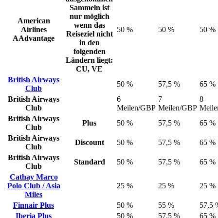
Sammeln ist
nur möglich
American
wenn das
Airlines
50 %
50 %
50 %
Reiseziel nicht
AAdvantage
in den
folgenden
Ländern liegt:
CU, VE
British Airways
50 %
57,5 %
65 %
Club
British Airways
6
7
8
Club
Meilen/GBP
Meilen/GBP
Meil
British Airways
Plus
50 %
57,5 %
65 %
Club
British Airways
Discount
50 %
57,5 %
65 %
Club
British Airways
Standard
50 %
57,5 %
65 %
Club
Cathay Marco
Polo Club / Asia
25 %
25 %
25 %
Miles
Finnair Plus
50 %
55 %
57,5 
Iberia Plus
50 %
57,5 %
65 %