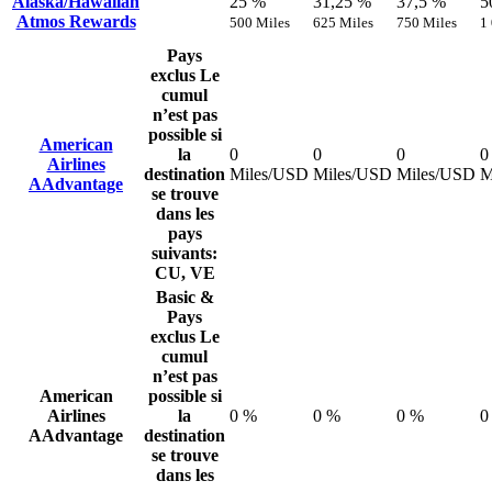
Alaska/Hawaiian
25 %
31,25 %
37,5 %
5
Atmos Rewards
500 Miles
625 Miles
750 Miles
1
Pays
exclus
Le
cumul
n’est pas
possible si
American
la
0
0
0
0
Airlines
destination
Miles/USD
Miles/USD
Miles/USD
M
AAdvantage
se trouve
dans les
pays
suivants:
CU, VE
Basic &
Pays
exclus
Le
cumul
n’est pas
American
possible si
Airlines
la
0 %
0 %
0 %
0
AAdvantage
destination
se trouve
dans les