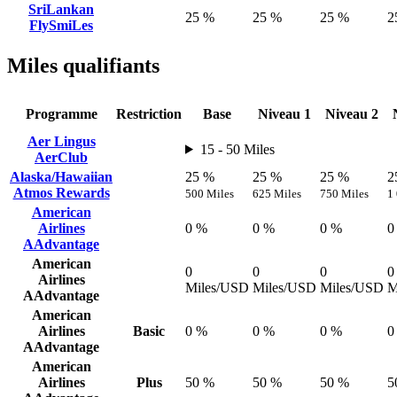
SriLankan
25 %
25 %
25 %
2
FlySmiLes
Miles qualifiants
Programme
Restriction
Base
Niveau 1
Niveau 2
Aer Lingus
15 - 50 Miles
AerClub
Alaska/Hawaiian
25 %
25 %
25 %
2
Atmos Rewards
500 Miles
625 Miles
750 Miles
1
American
Airlines
0 %
0 %
0 %
0
AAdvantage
American
0
0
0
0
Airlines
Miles/USD
Miles/USD
Miles/USD
M
AAdvantage
American
Airlines
Basic
0 %
0 %
0 %
0
AAdvantage
American
Airlines
Plus
50 %
50 %
50 %
5