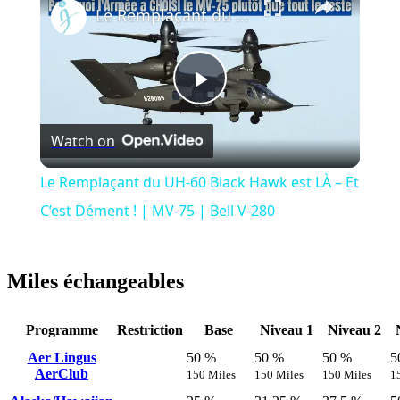
Le Remplaçant du UH-60 Black Hawk est LÀ – Et C’est Dément ! | MV-75 | Bell V-280
Play
Watch on
Video
Le Remplaçant du UH-60 Black Hawk est LÀ – Et
C’est Dément ! | MV-75 | Bell V-280
Miles échangeables
Programme
Restriction
Base
Niveau 1
Niveau 2
Aer Lingus
50 %
50 %
50 %
5
AerClub
150 Miles
150 Miles
150 Miles
1