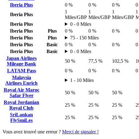
Iberia Plus
0 %
0 %
0 %
0
1
1
1
1
Iberia Plus
Miles/GBP
Miles/GBP
Miles/GBP
M
Iberia Plus
0 - 0 Miles
Iberia Plus
Plus
0 %
0 %
0 %
0
Iberia Plus
Plus
75 - 150 Miles
Iberia Plus
Basic
0 %
0 %
0 %
0
Iberia Plus
Basic
0 - 0 Miles
Japan Airlines
50 %
77,5 %
102,5 %
1
Mileage Bank
LATAM Pass
0 %
0 %
0 %
0
Malaysia
1 - 10 Miles
Airlines Enrich
Royal Air Maroc
50 %
50 %
50 %
Safar Flyer
Royal Jordanian
25 %
25 %
25 %
2
Royal Club
SriLankan
25 %
25 %
25 %
2
FlySmiLes
Vous avez trouvé une erreur ?
Merci de signaler !