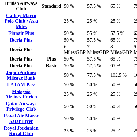
British Airways
Standard
50 %
57,5 %
65 %
7
Club
Cathay Marco
Polo Club / Asia
25 %
25 %
25 %
2
Miles
Finnair Plus
50 %
55 %
57,5 %
6
Iberia Plus
50 %
57,5 %
65 %
7
6
7
8
9
Iberia Plus
Miles/GBP
Miles/GBP
Miles/GBP
M
Iberia Plus
Plus
50 %
57,5 %
65 %
7
Iberia Plus
Basic
50 %
57,5 %
65 %
7
Japan Airlines
50 %
77,5 %
102,5 %
1
Mileage Bank
LATAM Pass
50 %
50 %
50 %
5
Malaysia
25 %
25 %
25 %
2
Airlines Enrich
Qatar Airways
50 %
50 %
50 %
5
Privilege Club
Royal Air Maroc
50 %
50 %
50 %
Safar Flyer
Royal Jordanian
25 %
25 %
25 %
2
Royal Club