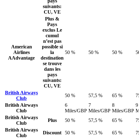
pays
suivants:
CU, VE
Plus &
Pays
exclus
Le
cumul
n’est pas
American
possible si
Airlines
la
50 %
50 %
50 %
5
AAdvantage
destination
se trouve
dans les
pays
suivants:
CU, VE
British Airways
50 %
57,5 %
65 %
7
Club
British Airways
6
7
8
9
Club
Miles/GBP
Miles/GBP
Miles/GBP
M
British Airways
Plus
50 %
57,5 %
65 %
7
Club
British Airways
Discount
50 %
57,5 %
65 %
7
Club