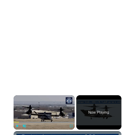
Now Playing
Play
Unmute
Fullscreen