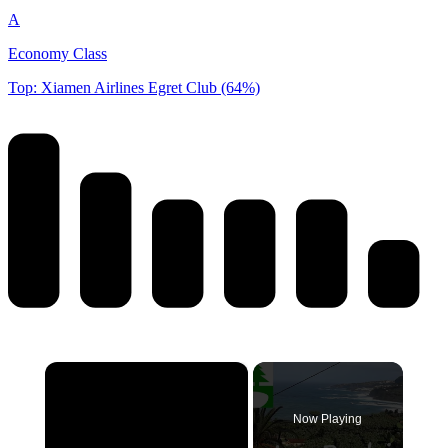
A
Economy Class
Top: Xiamen Airlines Egret Club (64%)
×
Now Playing