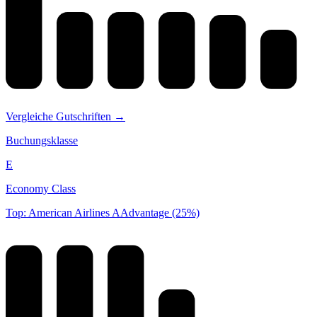
Vergleiche Gutschriften →
Buchungsklasse
E
Economy Class
Top: American Airlines AAdvantage (25%)