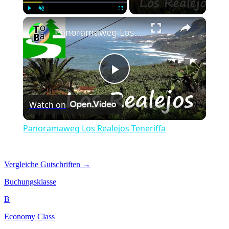
×
Play
Unmute
Fullscreen
Panoramaweg Los Realejos Teneriffa
Play
Watch on
Video
Panoramaweg Los Realejos Teneriffa
Vergleiche Gutschriften →
Buchungsklasse
B
Economy Class