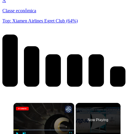
A
Classe econômica
Top: Xiamen Airlines Egret Club (64%)
×
Now Playing