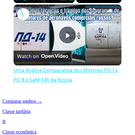
×
Play
Unmute
Fullscreen
Uma Análise Comparativa dos Motores PD-14, PD-8 e SaM-146 da Rússia
Play
Watch on
Video
Uma Análise Comparativa dos Motores PD-14,
PD-8 e SaM-146 da Rússia
Comparar ganhos →
Classe tarifária
B
Classe econômica