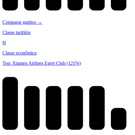
Comparar ganhos →
Classe tarifária
H
Classe econômica
Top: Xiamen Airlines Egret Club (121%)