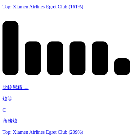
Top: Xiamen Airlines Egret Club (161%)
比較累積 →
艙等
C
商務艙
Top: Xiamen Airlines Egret Club (209%)