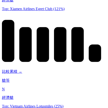
經濟艙
Top: Xiamen Airlines Egret Club (121%)
比較累積 →
艙等
N
經濟艙
Top: Vietnam Airlines Lotusmiles (25%)