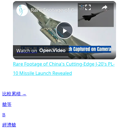
×
Play
Unmute
Fullscreen
Rare Footage of China's Cutting-Edge J-20's PL-10 Missile Launch Revealed
Play
Watch on
Video
Rare Footage of China's Cutting-Edge J-20's PL-
10 Missile Launch Revealed
比較累積 →
艙等
B
經濟艙