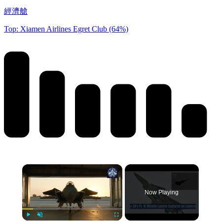
經濟艙
Top: Xiamen Airlines Egret Club (64%)
×
Now Playing