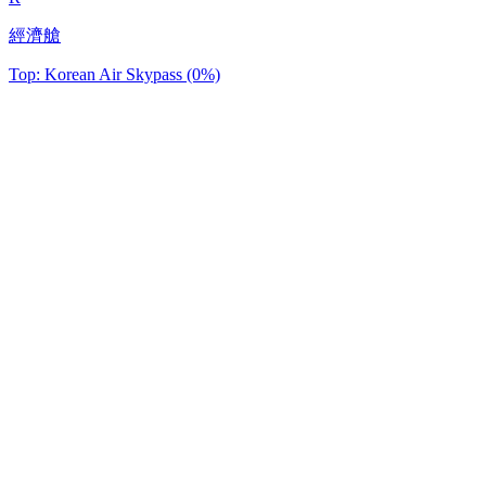
經濟艙
Top: Korean Air Skypass (0%)