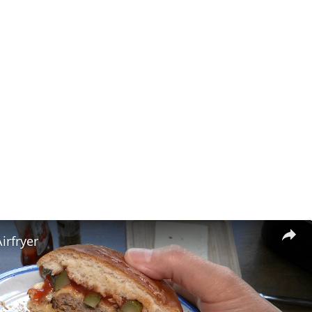
irfryer