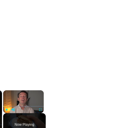
×
×
Play
Unmute
Fullscreen
Now Playing