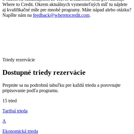
Where to Credit. Okrem aktuálnych vymeniteľných míľ tu nájdete
aj kvalifikačné míle pre mnohé programy. Máte nápad alebo otázku?
Napíšte nám na
feedback@wheretocredit.com
.
Triedy rezervácie
Dostupné triedy rezervácie
Prepnite sa na podrobnú tabuľku pre každú triedu a porovnajte
pripisovanie podľa programu.
15 tried
Tarifná trieda
A
Ekonomická trieda