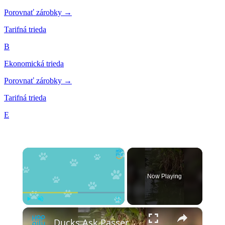
Porovnať zárobky →
Tarifná trieda
B
Ekonomická trieda
Porovnať zárobky →
Tarifná trieda
E
×
Now Playing
×
Play
Unmute
Fullscreen
Ducks Ask Passerby To Rescue Seemingly-Dead Friend | Happily TV