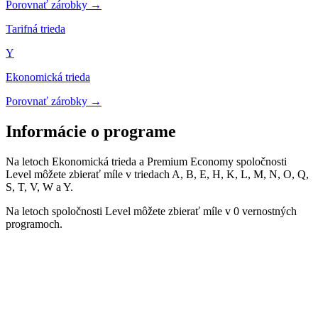
Porovnať zárobky →
Tarifná trieda
Y
Ekonomická trieda
Porovnať zárobky →
Informácie o programe
Na letoch Ekonomická trieda a Premium Economy spoločnosti
Level môžete zbierať míle v triedach A, B, E, H, K, L, M, N, O, Q,
S, T, V, W a Y.
Na letoch spoločnosti Level môžete zbierať míle v 0 vernostných
programoch.