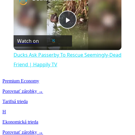
Play
Watch on
Video
Ducks Ask Passerby To Rescue Seemingly-Dead
Friend | Happily TV
Premium Economy
Porovnať zárobky →
Tarifná trieda
H
Ekonomická trieda
Porovnať zárobky →