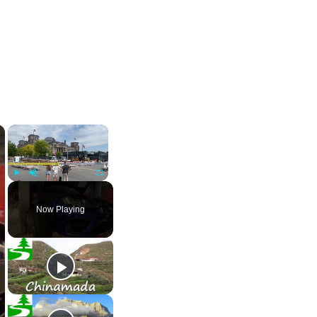
×
×
Play
Unmute
Fullscreen
Now Playing