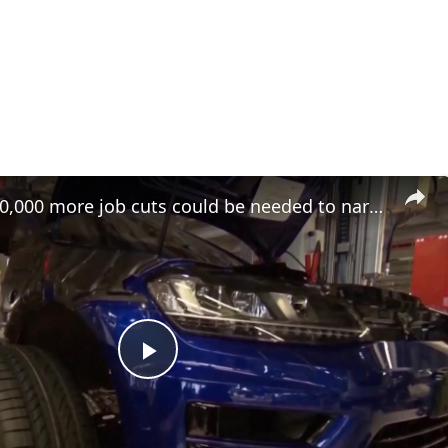
Germany: 50,000 more job cuts could be needed to narrow cost gap: Volkswagen CEO.
Play
Video