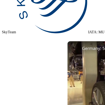
SkyTeam
IATA: MU