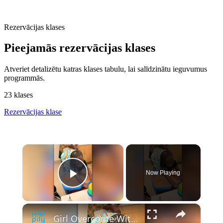
Rezervācijas klases
Pieejamās rezervācijas klases
Atveriet detalizētu katras klases tabulu, lai salīdzinātu ieguvumus
programmās.
23 klases
Rezervācijas klase
×
Now Playing
Play Video
×
Girl Overcome With Emotion Hearing Parents' Voices For First Time | Happily TV