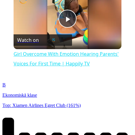
Play
Watch on
Video
Girl Overcome With Emotion Hearing Parents'
Voices For First Time | Happily TV
B
Ekonomiskā klase
Top: Xiamen Airlines Egret Club (161%)