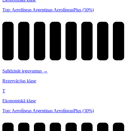
Top: Aerolíneas Argentinas AerolíneasPlus (50%)
Salīdzināt ieguvumus →
Rezervācijas klase
T
Ekonomiskā klase
Top: Aerolíneas Argentinas AerolíneasPlus (30%)