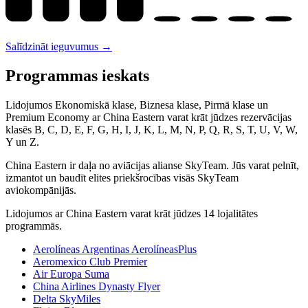
Salīdzināt ieguvumus →
Programmas ieskats
Lidojumos Ekonomiskā klase, Biznesa klase, Pirmā klase un
Premium Economy ar China Eastern varat krāt jūdzes rezervācijas
klasēs B, C, D, E, F, G, H, I, J, K, L, M, N, P, Q, R, S, T, U, V, W,
Y un Z.
China Eastern ir daļa no aviācijas alianse SkyTeam. Jūs varat pelnīt,
izmantot un baudīt elites priekšrocības visās SkyTeam
aviokompānijās.
Lidojumos ar China Eastern varat krāt jūdzes 14 lojalitātes
programmās.
Aerolíneas Argentinas AerolíneasPlus
Aeromexico Club Premier
Air Europa Suma
China Airlines Dynasty Flyer
Delta SkyMiles