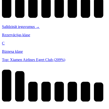
Salīdzināt ieguvumus →
Rezervācijas klase
C
Biznesa klase
Top: Xiamen Airlines Egret Club (209%)