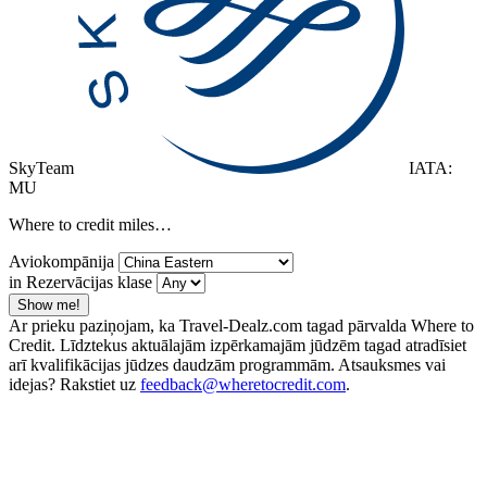
SkyTeam
IATA:
MU
Where to credit miles…
Aviokompānija
in Rezervācijas klase
Show me!
Ar prieku paziņojam, ka Travel-Dealz.com tagad pārvalda Where to
Credit. Līdztekus aktuālajām izpērkamajām jūdzēm tagad atradīsiet
arī kvalifikācijas jūdzes daudzām programmām. Atsauksmes vai
idejas? Rakstiet uz
feedback@wheretocredit.com
.