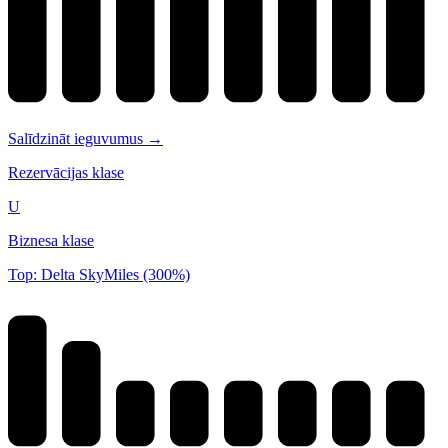
Salīdzināt ieguvumus →
Rezervācijas klase
U
Biznesa klase
Top: Delta SkyMiles (300%)