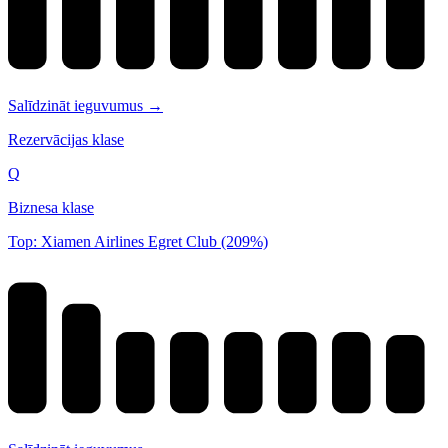
Salīdzināt ieguvumus →
Rezervācijas klase
Q
Biznesa klase
Top: Xiamen Airlines Egret Club (209%)