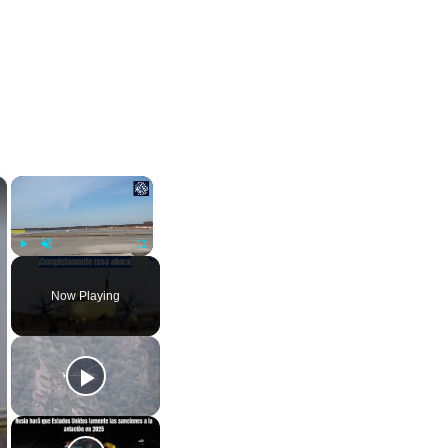
×
×
Play
Unmute
Fullscreen
Now Playing