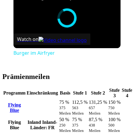
Watch on
Burger im Airfryer
Prämienmeilen
Stufe
Stufe
Programm
Einschränkung
Basis
Stufe 1
Stufe 2
3
4
75 %
112,5 %
131,25 %
150 %
Flying
375
563
657
750
Blue
Meilen
Meilen
Meilen
Meilen
50 %
75 %
87,5 %
100 %
Flying
Inland
Inland-
250
375
438
500
Blue
Länder: FR
Meilen
Meilen
Meilen
Meilen