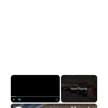
Now Playing
Play
Unmute
Fullscreen