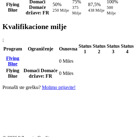
Domaći
75%
100%
Flying
50%
87,5%
Domaće
375
500
Blue
250 Milje
438 Milje
države: FR
Milje
Milje
Kvalifikacione milje
;
Status
Status
Status
Status
Program
Ograničenje
Osnovna
1
2
3
4
Flying
0 Miles
Blue
Flying
Domaći
Domaće
0 Miles
Blue
države: FR
Pronašli ste grešku?
Molimo prijavite!