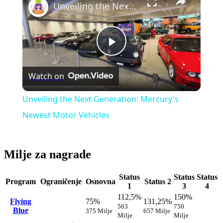
Unveiling the Next Generation: Mercury's Newest Motor Vehicles
Play
Watch on
Video
Unveiling the Next Generation: Mercury's
Newest Motor Vehicles
Milje za nagrade
Status
Status
Status
Program
Ograničenje
Osnovna
Status 2
1
3
4
112,5%
150%
Flying
75%
131,25%
563
750
Blue
375 Milje
657 Milje
Milje
Milje