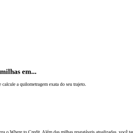
milhas em...
calcule a quilometragem exata do seu trajeto.
 o Where to Credit. Além das milhas resgatáveis atualizadas, você ta