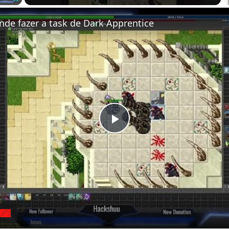
Fullscreen
de fazer a task de Dark Apprentice
Play
Video