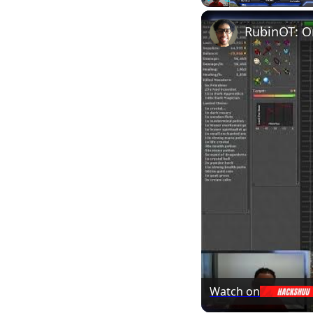
Play
Unmute
RubinOT: On
Watch on