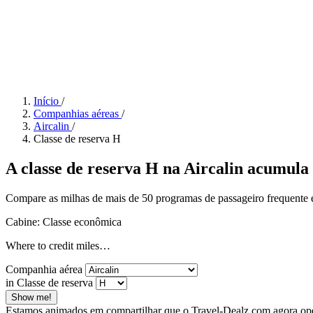
Início
/
Companhias aéreas
/
Aircalin
/
Classe de reserva H
A classe de reserva H na Aircalin acumula 
Compare as milhas de mais de 50 programas de passageiro frequente e 
Cabine: Classe econômica
Where to credit miles…
Companhia aérea
in Classe de reserva
Show me!
Estamos animados em compartilhar que o Travel-Dealz.com agora opera