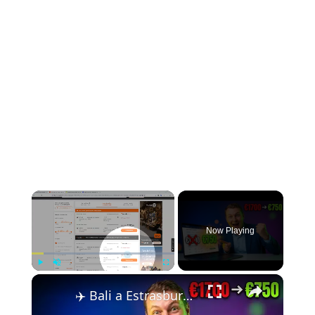
Now Playing
Play
Unmute
Fullscreen
✈️ Bali a Estrasburgo por 750 € en vez de 1700 € — El Truco de Vuelos que Ocultan las Comparadoras 🤯