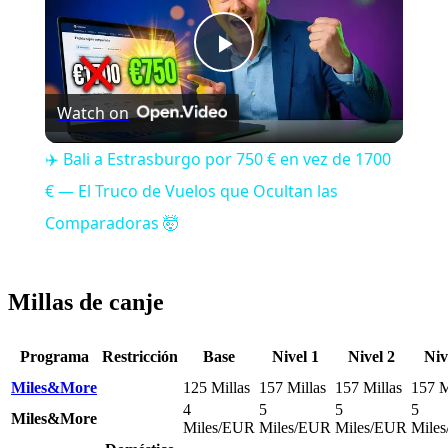
Play
Watch on
Video
✈️ Bali a Estrasburgo por 750 € en vez de 1700
€ — El Truco de Vuelos que Ocultan las
Comparadoras 🤯
Millas de canje
Programa
Restricción
Base
Nivel 1
Nivel 2
Niv
Miles&More
125 Millas
157 Millas
157 Millas
157 M
4
5
5
5
Miles&More
Miles/EUR
Miles/EUR
Miles/EUR
Mile