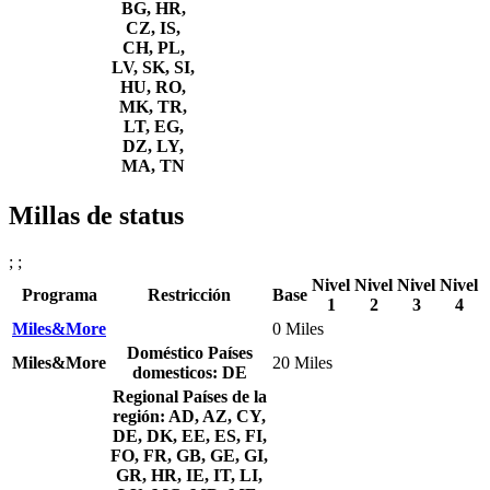
BG, HR,
CZ, IS,
CH, PL,
LV, SK, SI,
HU, RO,
MK, TR,
LT, EG,
DZ, LY,
MA, TN
Millas de status
; ;
Nivel
Nivel
Nivel
Nivel
Programa
Restricción
Base
1
2
3
4
Miles&More
0 Miles
Doméstico
Países
Miles&More
20 Miles
domesticos: DE
Regional
Países de la
región: AD, AZ, CY,
DE, DK, EE, ES, FI,
FO, FR, GB, GE, GI,
GR, HR, IE, IT, LI,