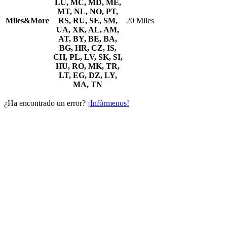
LU, MC, MD, ME,
MT, NL, NO, PT,
Miles&More
RS, RU, SE, SM,
20 Miles
UA, XK, AL, AM,
AT, BY, BE, BA,
BG, HR, CZ, IS,
CH, PL, LV, SK, SI,
HU, RO, MK, TR,
LT, EG, DZ, LY,
MA, TN
¿Ha encontrado un error?
¡Infórmenos!