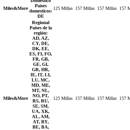
Doméstico
Países
Miles&More
125 Millas
157 Millas
157 Millas
157 M
domesticos:
DE
Regional
Países de la
región:
AD, AZ,
CY, DE,
DK, EE,
ES, FI, FO,
FR, GB,
GE, GI,
GR, HR,
IE, IT, LI,
LU, MC,
MD, ME,
MT, NL,
NO, PT,
Miles&More
125 Millas
157 Millas
157 Millas
157 M
RS, RU,
SE, SM,
UA, XK,
AL, AM,
AT, BY,
BE, BA,